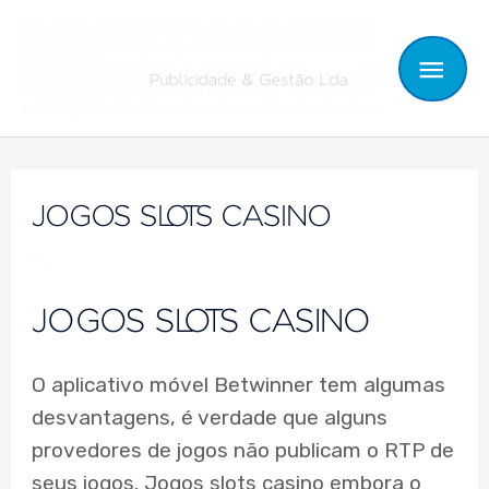
JOGOS SLOTS CASINO
By
JOGOS SLOTS CASINO
O aplicativo móvel Betwinner tem algumas
desvantagens, é verdade que alguns
provedores de jogos não publicam o RTP de
seus jogos. Jogos slots casino embora o