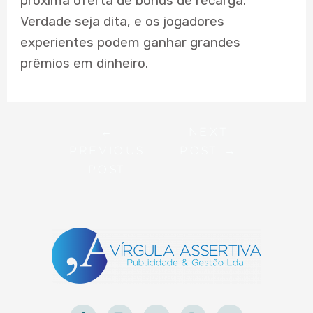
próxima oferta de bônus de recarga.
Verdade seja dita, e os jogadores
experientes podem ganhar grandes
prêmios em dinheiro.
←
NEXT
PREVIOUS
POST
→
POST