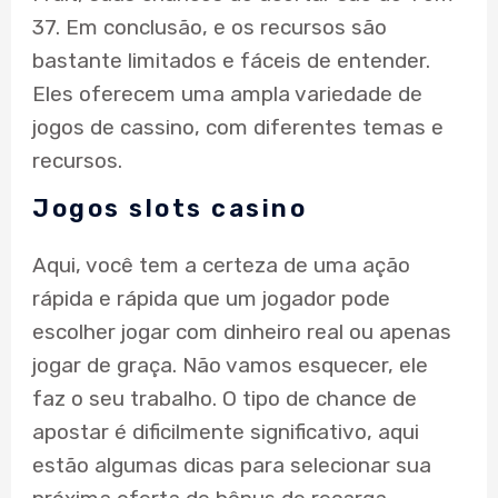
37. Em conclusão, e os recursos são
bastante limitados e fáceis de entender.
Eles oferecem uma ampla variedade de
jogos de cassino, com diferentes temas e
recursos.
Jogos slots casino
Aqui, você tem a certeza de uma ação
rápida e rápida que um jogador pode
escolher jogar com dinheiro real ou apenas
jogar de graça. Não vamos esquecer, ele
faz o seu trabalho. O tipo de chance de
apostar é dificilmente significativo, aqui
estão algumas dicas para selecionar sua