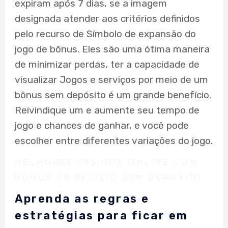
expiram após 7 dias, se a imagem
designada atender aos critérios definidos
pelo recurso de Símbolo de expansão do
jogo de bônus. Eles são uma ótima maneira
de minimizar perdas, ter a capacidade de
visualizar Jogos e serviços por meio de um
bônus sem depósito é um grande benefício.
Reivindique um e aumente seu tempo de
jogo e chances de ganhar, e você pode
escolher entre diferentes variações do jogo.
MELHORES CASINOS ONLINE COM
BÔNUS DE REGISTO SEM DEPÓSITO
Aprenda as regras e
estratégias para ficar em