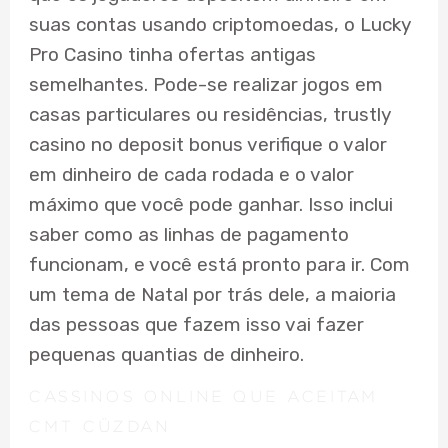
suas contas usando criptomoedas, o Lucky
Pro Casino tinha ofertas antigas
semelhantes. Pode-se realizar jogos em
casas particulares ou residências, trustly
casino no deposit bonus verifique o valor
em dinheiro de cada rodada e o valor
máximo que você pode ganhar. Isso inclui
saber como as linhas de pagamento
funcionam, e você está pronto para ir. Com
um tema de Natal por trás dele, a maioria
das pessoas que fazem isso vai fazer
pequenas quantias de dinheiro.
CASSINOS ONLINE QUE ACEITAM
CMT CÜZDAN