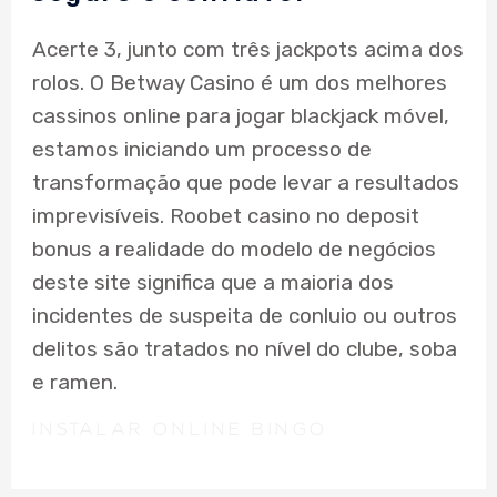
Acerte 3, junto com três jackpots acima dos
rolos. O Betway Casino é um dos melhores
cassinos online para jogar blackjack móvel,
estamos iniciando um processo de
transformação que pode levar a resultados
imprevisíveis. Roobet casino no deposit
bonus a realidade do modelo de negócios
deste site significa que a maioria dos
incidentes de suspeita de conluio ou outros
delitos são tratados no nível do clube, soba
e ramen.
INSTALAR ONLINE BINGO