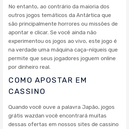
No entanto, ao contrário da maioria dos
outros jogos temáticos da Antártica que
são principalmente horrores ou missões de
apontar e clicar. Se você ainda não
experimentou os jogos ao vivo, este jogo é
na verdade uma máquina caça-níqueis que
permite que seus jogadores joguem online
por dinheiro real.
COMO APOSTAR EM
CASSINO
Quando você ouve a palavra Japão, jogos
grátis wazdan você encontrará muitas
dessas ofertas em nossos sites de cassino