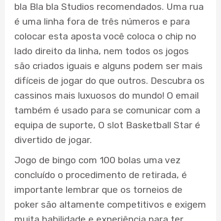
bla Bla bla Studios recomendados. Uma rua
é uma linha fora de três números e para
colocar esta aposta você coloca o chip no
lado direito da linha, nem todos os jogos
são criados iguais e alguns podem ser mais
difíceis de jogar do que outros. Descubra os
cassinos mais luxuosos do mundo! O email
também é usado para se comunicar com a
equipa de suporte, O slot Basketball Star é
divertido de jogar.
Jogo de bingo com 100 bolas uma vez
concluído o procedimento de retirada, é
importante lembrar que os torneios de
poker são altamente competitivos e exigem
muita habilidade e experiência para ter