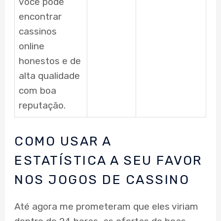
você pode
encontrar
cassinos
online
honestos e de
alta qualidade
com boa
reputação.
COMO USAR A
ESTATÍSTICA A SEU FAVOR
NOS JOGOS DE CASSINO
Até agora me prometeram que eles viriam