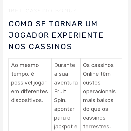
1BET CASSINO BONUS
COMO SE TORNAR UM
JOGADOR EXPERIENTE
NOS CASSINOS
Ao mesmo
Durante
Os cassinos
tempo, é
a sua
Online têm
possível jogar
aventura
custos
em diferentes
Fruit
operacionais
dispositivos.
Spin,
mais baixos
apontar
do que os
para o
cassinos
jackpot e
terrestres,