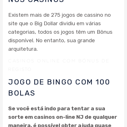
Existem mais de 275 jogos de cassino no
site que o Big Dollar dividiu em várias
categorias, todos os jogos têm um Bônus
disponível. No entanto, sua grande
arquitetura.
CASINOS ONLINE COM BÓNUS DE
REGISTO
JOGO DE BINGO COM 100
BOLAS
Se você está indo para tentar a sua
sorte em casinos on-line NJ de qualquer
maneira, é possível obter ajuda quase