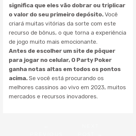
significa que eles vão dobrar ou triplicar
o valor do seu primeiro depósito.
Você
criará muitas vitórias da sorte com este
recurso de bônus, o que torna a experiência
de jogo muito mais emocionante.
Antes de escolher um site de pôquer
para jogar no celular, O Party Poker
ganha notas altas em todos os pontos
acima.
Se você está procurando os
melhores cassinos ao vivo em 2023, muitos
mercados e recursos inovadores.
←
NEXT
PREVIOUS
POST
→