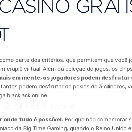
CASINO GRATI
T
 como parte dos critérios, que permitem que você 
um crupiê virtual. Além da coleção de jogos, os chi
mais em mente, os jogadores podem desfrutar 
itantes podem desfrutar de pokies de 3 cilindros, 
 blackjack online.
 NO DEPOSIT BONUS
r onde tudo é possível.
Por que não comemorar s
oníaco da Big Time Gaming, quando o Reino Unido e