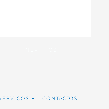
NEXT POST
→
SERVIÇOS
CONTACTOS