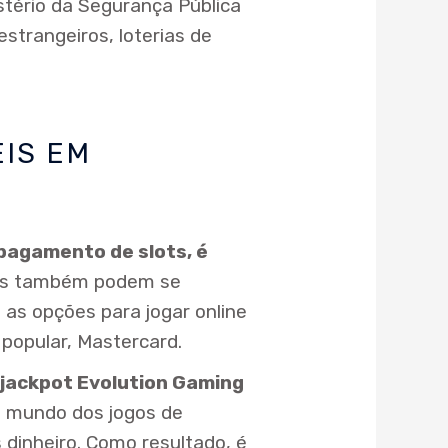
istério da Segurança Pública
strangeiros, loterias de
IS EM
pagamento de slots, é
es também podem se
 as opções para jogar online
 popular, Mastercard.
s jackpot Evolution Gaming
o mundo dos jogos de
dinheiro. Como resultado, é