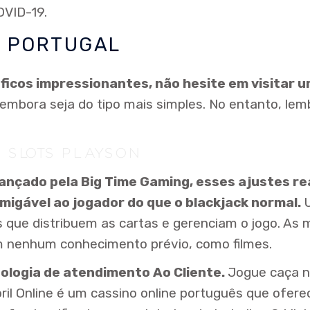
OVID-19.
O PORTUGAL
ficos impressionantes, não hesite em visitar 
embora seja do tipo mais simples. No entanto, lemb
 SLOTS PLAYSON
 lançado pela Big Time Gaming, esses ajustes 
migável ao jogador do que o blackjack normal.
is que distribuem as cartas e gerenciam o jogo. As
em nenhum conhecimento prévio, como filmes.
ologia de atendimento Ao Cliente.
Jogue caça n
ril Online é um cassino online português que ofer