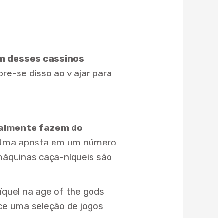
um desses cassinos
re-se disso ao viajar para
realmente fazem do
Uma aposta em um número
 máquinas caça-níqueis são
íquel na age of the gods
ece uma seleção de jogos