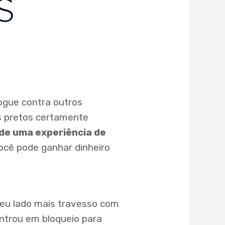
S
jogue contra outros
ps pretos certamente
de uma experiência de
você pode ganhar dinheiro
eu lado mais travesso com
ntrou em bloqueio para