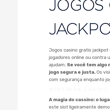
JOGOS 
JACKPO
Jogos casino gratis jackpot
jogadores online ou contra 
ajudam.
Se você tem algo 
jogo segura e justa.
Os vis
com segurança enquanto joga
WINSPARK CASINO
A magia do cassino: o luga
este slot ligeiramente dem