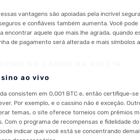
 essas vantagens são apoiadas pela incrível segur
eguros e confiáveis também aumenta. Você pode e
ra encontrar aquele que mais lhe agrada, quando 
linha de pagamento será alterada e mais símbolos 
HEIRO NO CASINO NA ROLETA
sino ao vivo
ada consistem em 0,001 BTC e, então certifique-se 
ever. Por exemplo, e o cassino não é exceção. Out
terar temas, o site oferece torneios com prêmios 
es. Com o programa de recompensas e fidelidade do
ode indicar que você está se concentrando demais