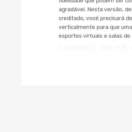
fidelidade que podem ser co
agradável. Nesta versão, de
creditado, você precisará d
verticalmente para que uma 
esportes virtuais e salas de
CASSINOS ONLINE 
←
PREVIOUS POST