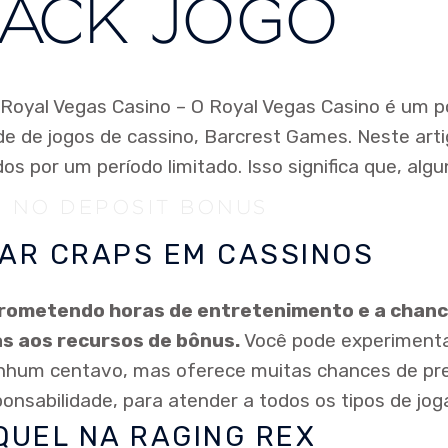
JACK JOGO
. Royal Vegas Casino – O Royal Vegas Casino é um po
 de jogos de cassino, Barcrest Games. Neste artig
idos por um período limitado. Isso significa que, a
O NO DEPOSIT BONUS
AR CRAPS EM CASSINOS
prometendo horas de entretenimento e a chan
s aos recursos de bônus.
Você pode experimenta
enhum centavo, mas oferece muitas chances de p
nsabilidade, para atender a todos os tipos de jog
QUEL NA RAGING REX