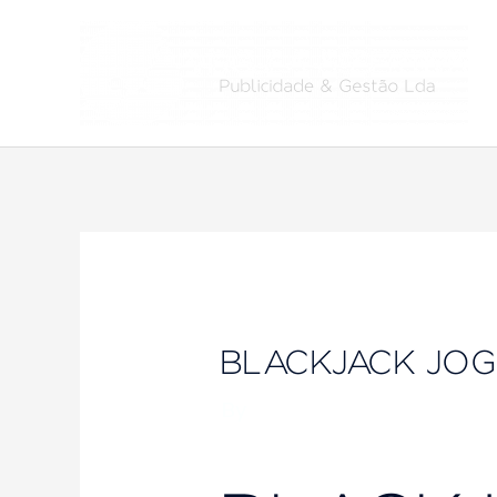
BLACKJACK JO
By