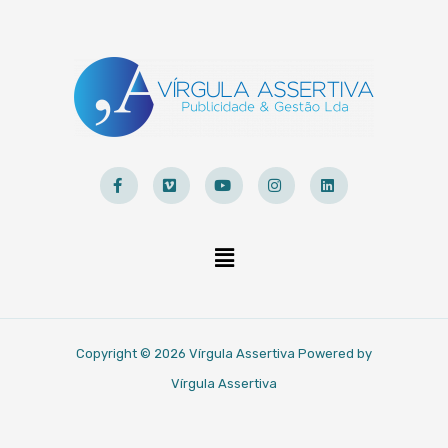
Copyright © 2026 Vírgula Assertiva Powered by
Vírgula Assertiva