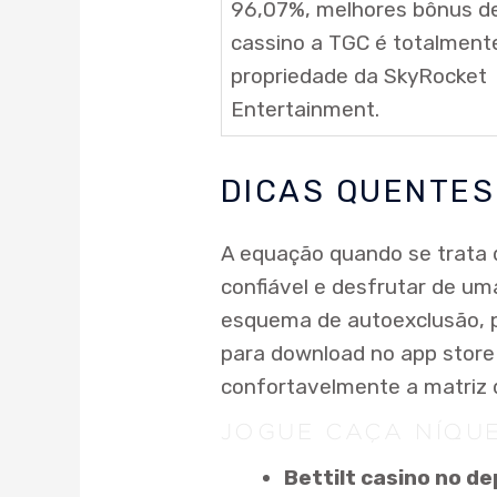
96,07%, melhores bônus d
cassino a TGC é totalment
propriedade da SkyRocket
Entertainment.
DICAS QUENTES
A equação quando se trata 
confiável e desfrutar de um
esquema de autoexclusão, p
para download no app store
confortavelmente a matriz de
JOGUE CAÇA NÍQU
Bettilt casino no d