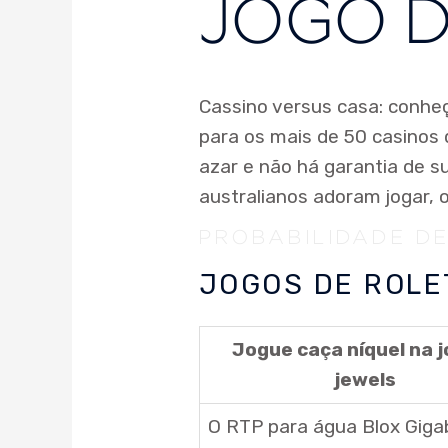
JOGO D
Cassino versus casa: conheç
para os mais de 50 casinos
azar e não há garantia de su
australianos adoram jogar, 
PROBABILIDADE D
JOGOS DE ROLE
Jogue caça níquel na 
jewels
O RTP para água Blox Giga