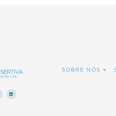
SOBRE NÓS