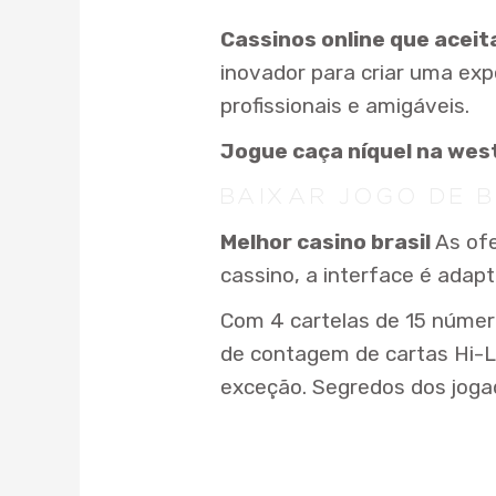
Cassinos online que acei
inovador para criar uma exp
profissionais e amigáveis.
Jogue caça níquel na west
BAIXAR JOGO DE 
Melhor casino brasil
As ofe
cassino, a interface é adapt
Com 4 cartelas de 15 número
de contagem de cartas Hi-Lo
exceção. Segredos dos jogad