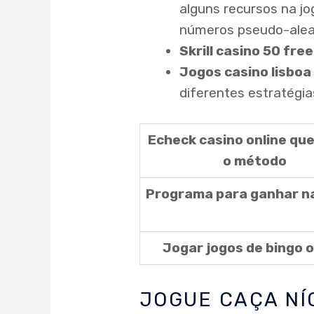
alguns recursos na jo
números pseudo-aleat
Skrill casino 50 free
Jogos casino lisboa 
diferentes estratégias
Echeck casino online que
o método
Programa para ganhar na
Jogar jogos de bingo o
JOGUE CAÇA NÍ