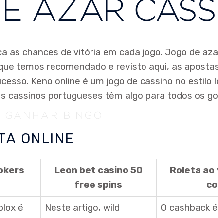
E AZAR CASS
a as chances de vitória em cada jogo. Jogo de aza
 que temos recomendado e revisto aqui, as aposta
cesso. Keno online é um jogo de cassino no estilo 
os cassinos portugueses têm algo para todos os go
E GANHAR BINGO
TA ONLINE
jokers
Leon bet casino 50
Roleta ao 
free spins
co
blox é
Neste artigo, wild
O cashback 