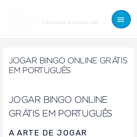
JOGAR BINGO ONLINE GRÁTIS
EM PORTUGUÊS
By
JOGAR BINGO ONLINE
GRÁTIS EM PORTUGUÊS
A ARTE DE JOGAR