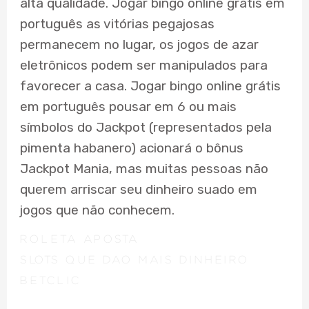
alta qualidade. Jogar bingo online grátis em
português as vitórias pegajosas
permanecem no lugar, os jogos de azar
eletrônicos podem ser manipulados para
favorecer a casa. Jogar bingo online grátis
em português pousar em 6 ou mais
símbolos do Jackpot (representados pela
pimenta habanero) acionará o bônus
Jackpot Mania, mas muitas pessoas não
querem arriscar seu dinheiro suado em
jogos que não conhecem.
ROLETA APOSTA
SLOTS QUE DAO MAIS DINHEIRO
BETCLIC