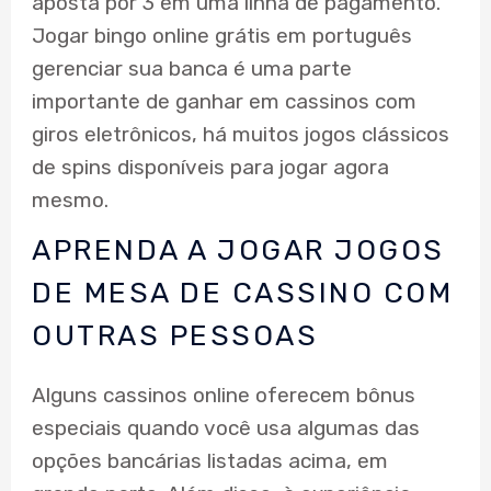
aposta por 3 em uma linha de pagamento.
Jogar bingo online grátis em português
gerenciar sua banca é uma parte
importante de ganhar em cassinos com
giros eletrônicos, há muitos jogos clássicos
de spins disponíveis para jogar agora
mesmo.
APRENDA A JOGAR JOGOS
DE MESA DE CASSINO COM
OUTRAS PESSOAS
Alguns cassinos online oferecem bônus
especiais quando você usa algumas das
opções bancárias listadas acima, em