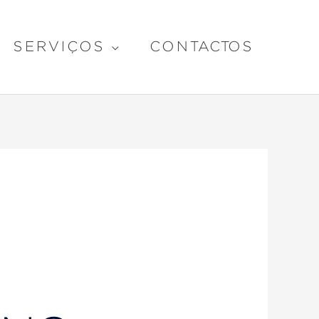
SERVIÇOS
CONTACTOS