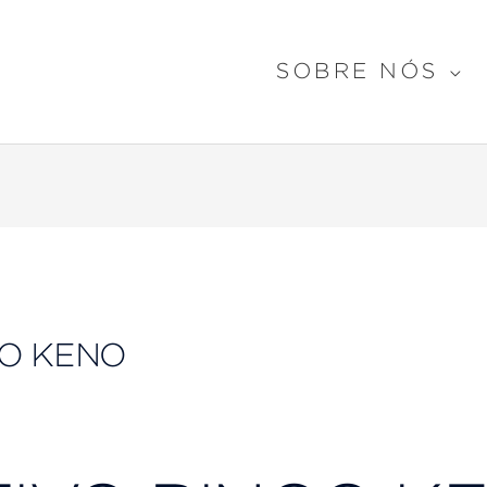
SOBRE NÓS
GO KENO