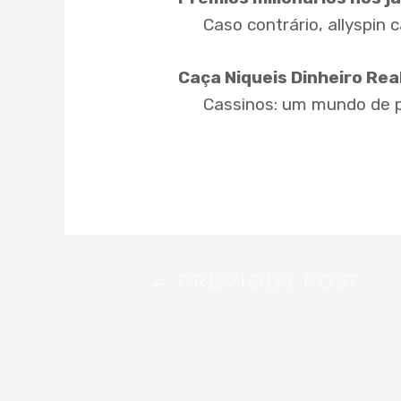
Caso contrário, allyspin 
Caça Niqueis Dinheiro Rea
Cassinos: um mundo de p
←
PREVIOUS POST