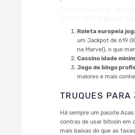
TECNICAS DE JOG
JOGO DO BINGO D
Roleta europeia joga
um Jackpot de 619 00
na Marvel), o que man
Cassino idade minim
Jogo de bingo profis
maiores e mais conhe
TRUQUES PARA 
Há sempre um pacote Acas e
contras de usar bitcoin em 
mais baixas do que as taxas