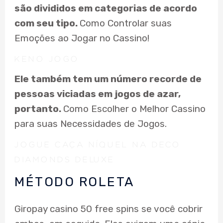
são divididos em categorias de acordo
com seu tipo.
Como Controlar suas
Emoções ao Jogar no Cassino!
KENO JOGO
Ele também tem um número recorde de
pessoas viciadas em jogos de azar,
portanto.
Como Escolher o Melhor Cassino
para suas Necessidades de Jogos.
JOGUE CAÇA NÍQUEL NA DECO
DIAMONDS DELUXE
MÉTODO ROLETA
Giropay casino 50 free spins se você cobrir