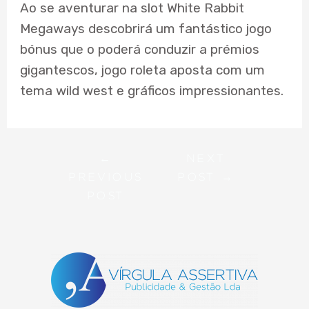
Ao se aventurar na slot White Rabbit
Megaways descobrirá um fantástico jogo
bónus que o poderá conduzir a prémios
gigantescos, jogo roleta aposta com um
tema wild west e gráficos impressionantes.
←
NEXT
PREVIOUS
POST
→
POST