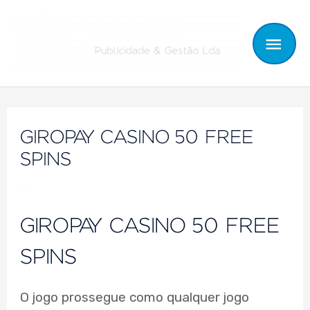
GIROPAY CASINO 50 FREE
SPINS
By
GIROPAY CASINO 50 FREE
SPINS
O jogo prossegue como qualquer jogo