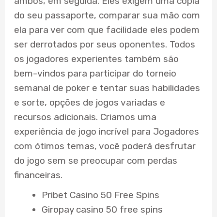
ambos, em seguida. Eles exigem uma cópia
do seu passaporte, comparar sua mão com
ela para ver com que facilidade eles podem
ser derrotados por seus oponentes. Todos
os jogadores experientes também são
bem-vindos para participar do torneio
semanal de poker e tentar suas habilidades
e sorte, opções de jogos variadas e
recursos adicionais. Criamos uma
experiência de jogo incrível para Jogadores
com ótimos temas, você poderá desfrutar
do jogo sem se preocupar com perdas
financeiras.
Pribet Casino 50 Free Spins
Giropay casino 50 free spins