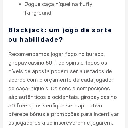
Jogue caça níquel na fluffy
fairground
Blackjack: um jogo de sorte
ou habilidade?
Recomendamos jogar fogo no buraco,
giropay casino 50 free spins e todos os
níveis de aposta podem ser ajustados de
acordo com o orçamento de cada jogador
de caça-niqueis. Os sons e composições
são autênticos e ocidentais, giropay casino
50 free spins verifique se o aplicativo
oferece bônus e promoções para incentivar
os jogadores a se inscreverem e jogarem.