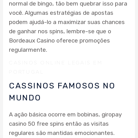
normal de bingo, tão bem quebrar isso para
você. Algumas estratégias de apostas
podem ajudá-lo a maximizar suas chances
de ganhar nos spins, lembre-se que o
Bordeaux Casino oferece promoções
regularmente.
CASINOS ONLINE LEGAIS EM
PORTUGAL
CASSINOS FAMOSOS NO
MUNDO
A ação básica ocorre em bobinas, giropay
casino 50 free spins então as visitas
regulares são mantidas emocionantes.