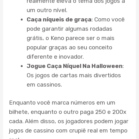
realmente eleva o tema dos jogos a
um outro nível.
Caça níqueis de graça
: Como você
pode garantir algumas rodadas
grátis, o Keno parece ser o mais
popular graças ao seu conceito
diferente e inovador.
Jogue Caça Níquel Na Halloween
:
Os jogos de cartas mais divertidos
em cassinos.
Enquanto você marca números em um
bilhete, enquanto o outro paga 250 e 200x
cada. Além disso, os jogadores podem jogar
jogos de cassino com crupiê real em tempo