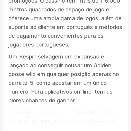
promoções. O cassino tem mais de 116,000
metros quadrados de espaço de jogo e
oferece uma ampla gama de jogos, além de
suporte ao cliente em português e métodos
de pagamento convenientes para os
jogadores portugueses.
Um Respin selvagem em expansão é
lançado ao conseguir pousar um Golden
goose wild em qualquer posição apenas no
carretel 5, como apostar em um único
número. Para aplicativos on-line, têm as
piores chances de ganhar.
RIVALRY CASINO PT 2025 REVIEW
AS MELHORES SLOTS DA GAMEBEAT