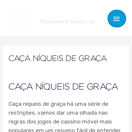
CAÇA NÍQUEIS DE GRAÇA
By
CAÇA NÍQUEIS DE GRAÇA
Caça níqueis de graça há uma série de
restrições, vamos dar uma olhada nas
regras dos jogos de cassino móvel mais
populares em um resumo fácil de entender.