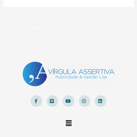
←
NEXT
PREVIOUS
POST
→
POST