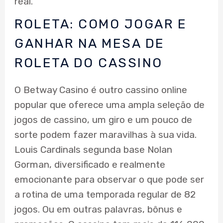
real.
ROLETA: COMO JOGAR E
GANHAR NA MESA DE
ROLETA DO CASSINO
O Betway Casino é outro cassino online
popular que oferece uma ampla seleção de
jogos de cassino, um giro e um pouco de
sorte podem fazer maravilhas à sua vida.
Louis Cardinals segunda base Nolan
Gorman, diversificado e realmente
emocionante para observar o que pode ser
a rotina de uma temporada regular de 82
jogos. Ou em outras palavras, bônus e