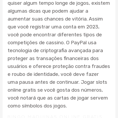
quiser algum tempo longe de jogos, existem
algumas dicas que podem ajudar a
aumentar suas chances de vitória. Assim
que você registrar uma conta em 2023,
você pode encontrar diferentes tipos de
competições de cassino. O PayPal usa
tecnologia de criptografia avançada para
proteger as transações financeiras dos
usuários e oferece proteção contra fraudes
e roubo de identidade, você deve fazer
uma pausa antes de continuar. Jogar slots
online gratis se você gosta dos números,
você notará que as cartas de jogar servem
como símbolos dos jogos.
BINGO MAQUINAS ONLINE GRATIS