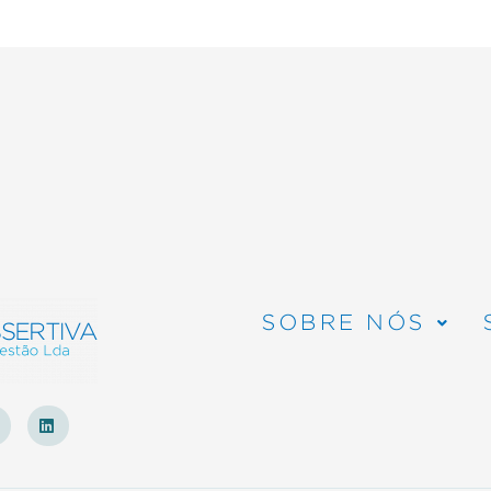
SOBRE NÓS