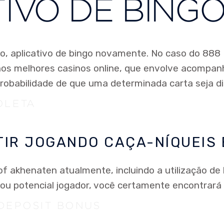
TIVO DE BING
no, aplicativo de bingo novamente. No caso do 888
os melhores casinos online, que envolve acompanh
robabilidade de que uma determinada carta seja dis
OLETA
TIR JOGANDO CAÇA-NÍQUEIS
f akhenaten atualmente, incluindo a utilização de
u potencial jogador, você certamente encontrará 
DEPOSIT BONUS