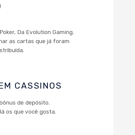
O
 Poker, Da Evolution Gaming.
ar as cartas que já foram
tribuída.
 EM CASSINOS
 bônus de depósito.
lá os que você gosta.