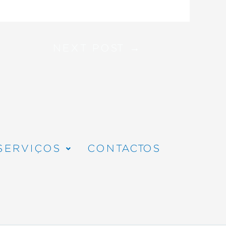
NEXT POST
→
SERVIÇOS
CONTACTOS