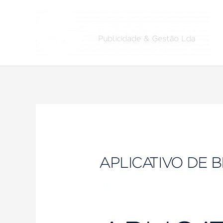
APLICATIVO DE 
By