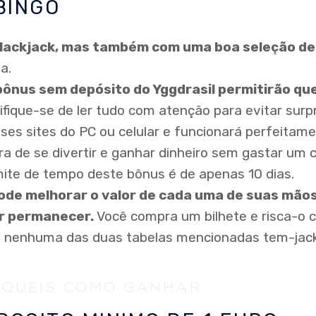
BINGO
 Blackjack, mas também com uma boa seleção de
a.
ônus sem depósito do Yggdrasil permitirão qu
ifique-se de ler tudo com atenção para evitar sur
ses sites do PC ou celular e funcionará perfeitame
a de se divertir e ganhar dinheiro sem gastar um c
mite de tempo deste bônus é de apenas 10 dias.
ode melhorar o valor de cada uma de suas mão
ir permanecer.
Você compra um bilhete e risca-o 
e nenhuma das duas tabelas mencionadas tem-jack
IQUEIS COMO GANHAR