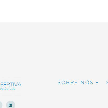
SOBRE NÓS