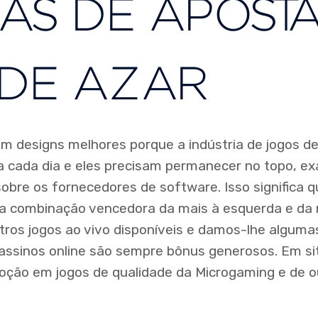
AS DE APOST
 DE AZAR
m designs melhores porque a indústria de jogos de
a cada dia e eles precisam permanecer no topo, 
sobre os fornecedores de software. Isso significa
 combinação vencedora da mais à esquerda e da m
tros jogos ao vivo disponíveis e damos-lhe algumas
 cassinos online são sempre bônus generosos. Em s
moção em jogos de qualidade da Microgaming e de o