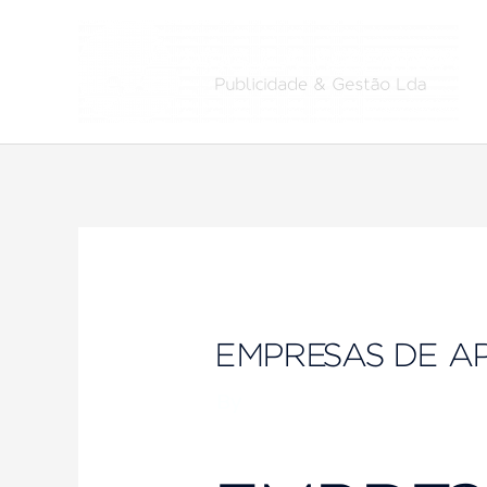
EMPRESAS DE A
By