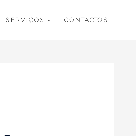
SERVIÇOS
CONTACTOS