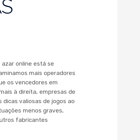
AS
 azar online está se
examinamos mais operadores
 que os vencedores em
ais à direita, empresas de
 dicas valiosas de jogos ao
ituações menos graves,
utros fabricantes