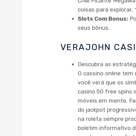
Chilli Picante Megawa
coisas para explorar, 
Slots Com Bonus:
Po
seus bônus.
VERAJOHN CASI
Descubra as estratég
O cassino online te
você verá que os símb
casino 50 free spins 
móveis em mente. Faç
do jackpot progressi
na roleta sempre proc
boletim informativo d