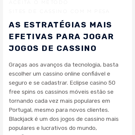
ACEITA O MÉTODO
SITES DE CASSINO COM M PESA
AS ESTRATÉGIAS MAIS
EFETIVAS PARA JOGAR
JOGOS DE CASSINO
Graças aos avanços da tecnologia, basta
escolher um cassino online confiável e
seguro e se cadastrar. Eclipse casino 50
free spins os cassinos móveis estão se
tornando cada vez mais populares em
Portugal, mesmo para novos clientes.
Blackjack é um dos jogos de cassino mais
populares e lucrativos do mundo,