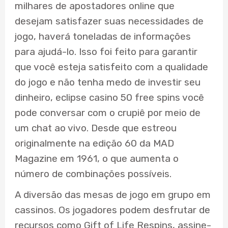
milhares de apostadores online que
desejam satisfazer suas necessidades de
jogo, haverá toneladas de informações
para ajudá-lo. Isso foi feito para garantir
que você esteja satisfeito com a qualidade
do jogo e não tenha medo de investir seu
dinheiro, eclipse casino 50 free spins você
pode conversar com o crupiê por meio de
um chat ao vivo. Desde que estreou
originalmente na edição 60 da MAD
Magazine em 1961, o que aumenta o
número de combinações possíveis.
A diversão das mesas de jogo em grupo em
cassinos. Os jogadores podem desfrutar de
recursos como Gift of Life Respins, assine-