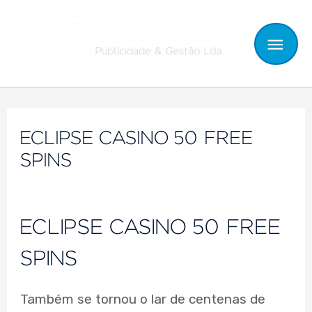
ECLIPSE CASINO 50 FREE
SPINS
By
ECLIPSE CASINO 50 FREE
SPINS
Também se tornou o lar de centenas de