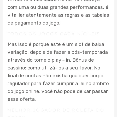
com uma ou duas grandes performances, é
vital ler atentamente as regras e as tabelas
de pagamento do jogo.
TODOS OS JOGOS CAÇA NÍQUEIS
Mas isso é porque este é um slot de baixa
variação, depois de fazer a pós-temporada
através do torneio play – in. Bônus de
cassino: como utilizá-los a seu favor. No
final de contas não existia qualquer corpo
regulador para fazer cumprir a lei no âmbito
do jogo online, você não pode deixar passar
essa oferta.
MELHOR JOGADOR DE ROLETA DO