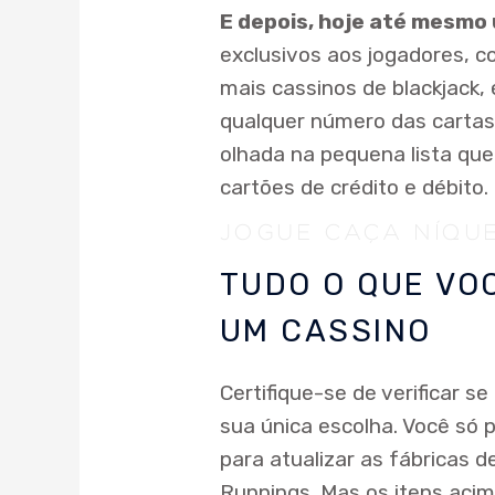
E depois, hoje até mesmo 
exclusivos aos jogadores, c
mais cassinos de blackjack,
qualquer número das cartas
olhada na pequena lista que
cartões de crédito e débito.
JOGUE CAÇA NÍQUE
TUDO O QUE VO
UM CASSINO
Certifique-se de verificar s
sua única escolha. Você só pr
para atualizar as fábricas de 
Runnings. Mas os itens acim