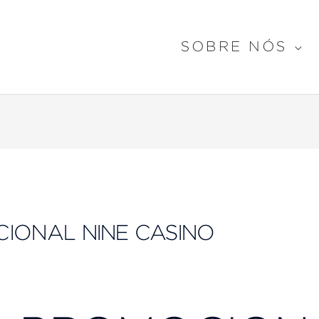
SOBRE NÓS
IONAL NINE CASINO