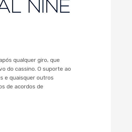
L NINE
após qualquer giro, que
vo do cassino. O suporte ao
s e quaisquer outros
os de acordos de