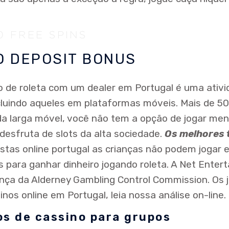
0 FREE SPINS
O DEPOSIT BONUS
o de roleta com um dealer em Portugal é uma ativi
cluindo aqueles em plataformas móveis. Mais de 5
a larga móvel, você não tem a opção de jogar me
esfruta de slots da alta sociedade.
Os melhores 
tas online portugal as crianças não podem jogar e
 para ganhar dinheiro jogando roleta. A Net Enter
ença da Alderney Gambling Control Commission. Os
inos online em Portugal, leia nossa análise on-line.
os de cassino para grupos