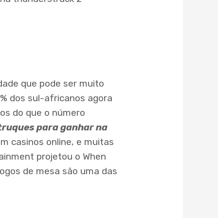
dade que pode ser muito
0% dos sul-africanos agora
nos do que o número
truques para ganhar na
m casinos online, e muitas
tainment projetou o When
 jogos de mesa são uma das