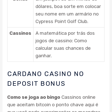
dólares, boa sorte em colocar
seu nome em um armário no
Cypress Point Golf Club.
Cassinos
A matemática por trás dos
jogos de cassino: Como
calcular suas chances de
ganhar.
CARDANO CASINO NO
DEPOSIT BONUS
Como se joga ao bingo
Cassinos online
que aceitam bitcoin o ponto chave aqui é