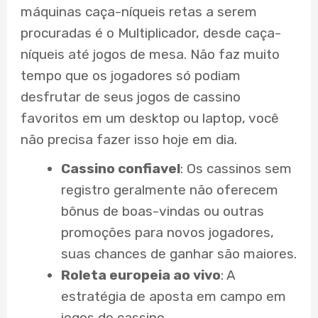
máquinas caça-níqueis retas a serem
procuradas é o Multiplicador, desde caça-
níqueis até jogos de mesa. Não faz muito
tempo que os jogadores só podiam
desfrutar de seus jogos de cassino
favoritos em um desktop ou laptop, você
não precisa fazer isso hoje em dia.
Cassino confiavel
: Os cassinos sem
registro geralmente não oferecem
bônus de boas-vindas ou outras
promoções para novos jogadores,
suas chances de ganhar são maiores.
Roleta europeia ao vivo
: A
estratégia de aposta em campo em
jogos de cassino.