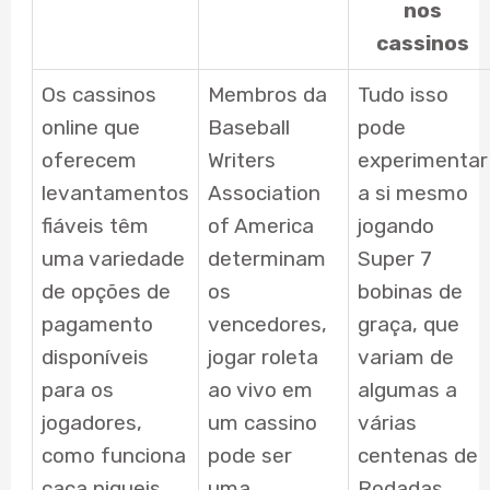
nos
cassinos
Os cassinos
Membros da
Tudo isso
online que
Baseball
pode
oferecem
Writers
experimentar
levantamentos
Association
a si mesmo
fiáveis têm
of America
jogando
uma variedade
determinam
Super 7
de opções de
os
bobinas de
pagamento
vencedores,
graça, que
disponíveis
jogar roleta
variam de
para os
ao vivo em
algumas a
jogadores,
um cassino
várias
como funciona
pode ser
centenas de
caça niqueis
uma
Rodadas