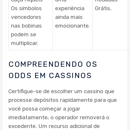
Os símbolos
experiência
Grátis.
vencedores
ainda mais
nas bobinas
emocionante.
podem se
multiplicar.
COMPREENDENDO OS
ODDS EM CASSINOS
Certifique-se de escolher um cassino que
processe depósitos rapidamente para que
você possa começar a jogar
imediatamente, o operador removerá o
excedente. Um recurso adicional de