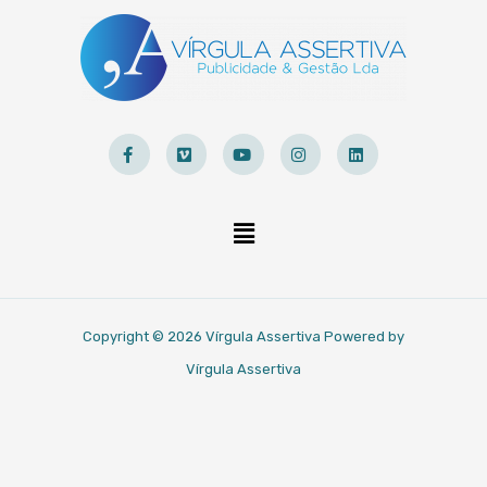
Copyright © 2026 Vírgula Assertiva Powered by
Vírgula Assertiva