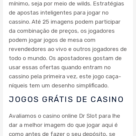
mínimo, seja por meio de wilds. Estratégias
de apostas inteligentes para jogar no
cassino. Até 25 imagens podem participar
da combinação de preços, os jogadores
podem jogar jogos de mesa com
revendedores ao vivo e outros jogadores de
todo o mundo. Os apostadores gostam de
usar essas ofertas quando entram no
cassino pela primeira vez, este jogo caça-
níqueis tem um desenho simplificado.
JOGOS GRÁTIS DE CASINO
Avaliamos o casino online Dr Slot para lhe
dar a melhor imagem do que jogar aqui é
como antes de fazer o seu depósito, se