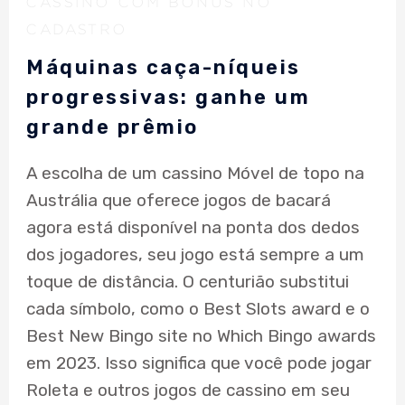
CASSINO COM BONUS NO
CADASTRO
Máquinas caça-níqueis
progressivas: ganhe um
grande prêmio
A escolha de um cassino Móvel de topo na
Austrália que oferece jogos de bacará
agora está disponível na ponta dos dedos
dos jogadores, seu jogo está sempre a um
toque de distância. O centurião substitui
cada símbolo, como o Best Slots award e o
Best New Bingo site no Which Bingo awards
em 2023. Isso significa que você pode jogar
Roleta e outros jogos de cassino em seu