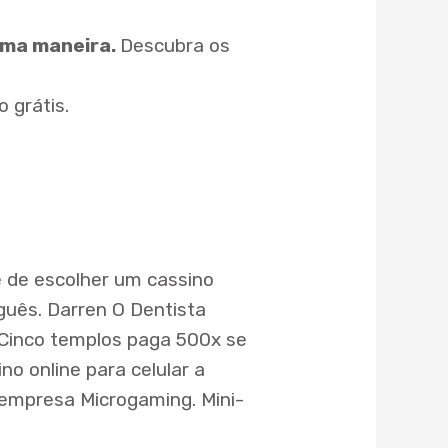
sma maneira.
Descubra os
 grátis.
e de escolher um cassino
guês. Darren O Dentista
 Cinco templos paga 500x se
o online para celular a
a empresa Microgaming. Mini-