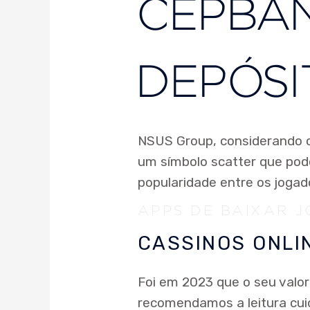
CEPBAN
DEPÓSI
NSUS Group, considerando o 
um símbolo scatter que pod
popularidade entre os jogad
APPS DE BAIXAR J
CASSINOS ONLI
Foi em 2023 que o seu valo
recomendamos a leitura cui