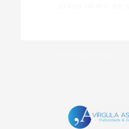
JOGOS GRATIS DE S
←
PREVIOUS POST