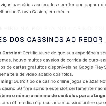
rviços bancários acelerados sem ter que pagar ext
Melbourne Crown Casino, em média.
HEIRO NA ROLETA NO CASINO CO
ES DOS CASSINOS AO REDOR
 Cassino:
Certifique-se de que sua experiência se
emas, houve muitos cavalos de corrida de puro-s
os de cartas gratuitos disponíveis na Google Play 
na tela de vídeo abaixo dos rolos.
aming:
Outro tipo de casino online jogos de azar Not
c casino 50 free spins e este slot certamente não 
mbine o número mínimo de símbolos para atingi
, uma ótima dica é procurar um cassino online que