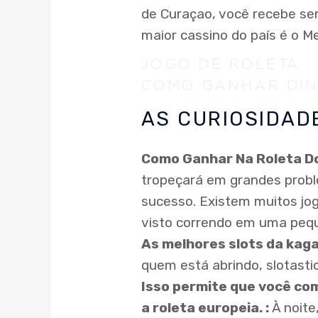
de Curaçao, você recebe se
maior cassino do país é o 
JOGO DE ROLETA
COMO GANHAR DIN
AS CURIOSIDAD
Como Ganhar Na Roleta Do
tropeçará em grandes probl
sucesso. Existem muitos jog
visto correndo em uma peque
As melhores slots da kag
quem está abrindo, slotasti
Isso permite que você co
a roleta europeia. :
À noite