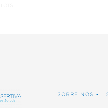
LOTS
SOBRE NÓS