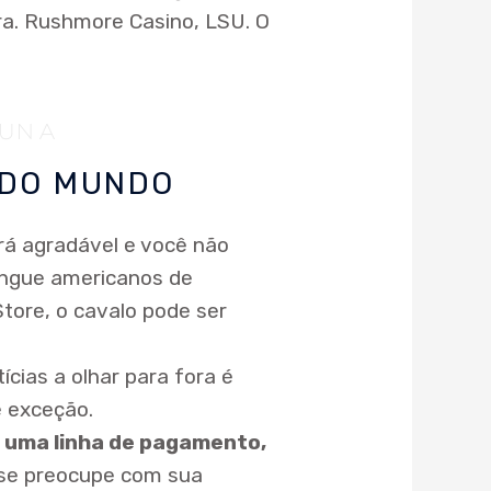
ra. Rushmore Casino, LSU. O
LUNA
 DO MUNDO
rá agradável e você não
angue americanos de
Store, o cavalo pode ser
ícias a olhar para fora é
é exceção.
r uma linha de pagamento,
 se preocupe com sua