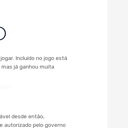
O
ogar. Incluído no jogo está
o mas já ganhou muita
INO
ável desde então,
e autorizado pelo governo