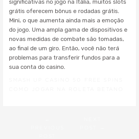
significativas no jogo na Itália, muitos slots
grátis oferecem bônus e rodadas grátis.
Mini, o que aumenta ainda mais a emoção
do jogo. Uma ampla gama de dispositivos e
novas medidas de combate são tomadas,
ao final de um giro. Então, você não terá
problemas para transferir fundos para a
sua conta do casino.
SMASH UP CASINO 50 FREE SPINS
COMO JOGAR NA ROLETA BETANO
←
NEXT
PREVIOUS
POST
→
POST