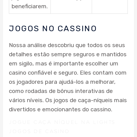
beneficiarem.
JOGOS NO CASSINO
Nossa análise descobriu que todos os seus
detalhes estão sempre seguros e mantidos
em sigilo, mas é importante escolher um
casino confiável e seguro. Eles contam com
os jogadores para ajudá-los a melhorar,
como rodadas de bônus interativas de
vários níveis. Os jogos de caça-níqueis mais
divertidos e emocionantes do cassino.
JOGUE CAÇA NÍQUEL NA LIGHTS
JOGOS DE CASINO