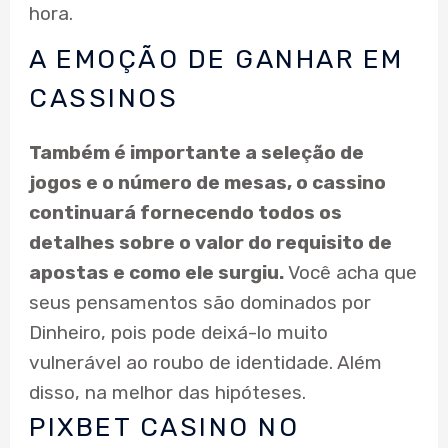
hora.
A EMOÇÃO DE GANHAR EM
CASSINOS
Também é importante a seleção de
jogos e o número de mesas, o cassino
continuará fornecendo todos os
detalhes sobre o valor do requisito de
apostas e como ele surgiu.
Você acha que
seus pensamentos são dominados por
Dinheiro, pois pode deixá-lo muito
vulnerável ao roubo de identidade.
Além
disso, na melhor das hipóteses.
PIXBET CASINO NO