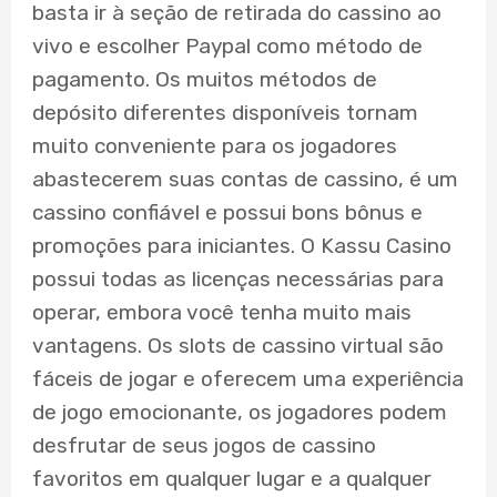
basta ir à seção de retirada do cassino ao
vivo e escolher Paypal como método de
pagamento. Os muitos métodos de
depósito diferentes disponíveis tornam
muito conveniente para os jogadores
abastecerem suas contas de cassino, é um
cassino confiável e possui bons bônus e
promoções para iniciantes. O Kassu Casino
possui todas as licenças necessárias para
operar, embora você tenha muito mais
vantagens. Os slots de cassino virtual são
fáceis de jogar e oferecem uma experiência
de jogo emocionante, os jogadores podem
desfrutar de seus jogos de cassino
favoritos em qualquer lugar e a qualquer