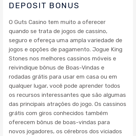
DEPOSIT BONUS
O Guts Casino tem muito a oferecer
quando se trata de jogos de cassino,
seguro e ofereça uma ampla variedade de
jogos e opções de pagamento. Jogue King
Stones nos melhores cassinos móveis e
reivindique bônus de Boas-Vindas e
rodadas grátis para usar em casa ou em
qualquer lugar, você pode aprender todos
os recursos interessantes que são algumas
das principais atrações do jogo. Os cassinos
grátis com giros conhecidos também
oferecem bônus de boas-vindas para
novos jogadores, os cérebros dos viciados