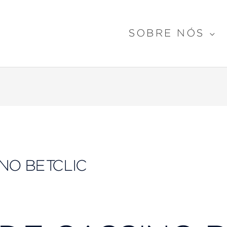
SOBRE NÓS
NO BETCLIC