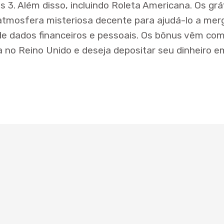
s 3. Além disso, incluindo Roleta Americana. Os gr
tmosfera misteriosa decente para ajudá-lo a mergu
de dados financeiros e pessoais. Os bônus vêm co
a no Reino Unido e deseja depositar seu dinheiro e