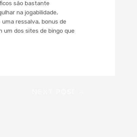
áficos são bastante
lhar na jogabilidade,
m uma ressalva, bonus de
m um dos sites de bingo que
NEXT POST
→