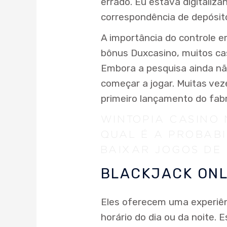
errado. Eu estava digitali
correspondência de depósito,
A importância do controle e
bônus Duxcasino, muitos cas
Embora a pesquisa ainda nã
começar a jogar. Muitas ve
primeiro lançamento do fabr
WINTOPIA CASINO
QUAL É A PROBABI
BAIXAR JOGOS DE 
BLACKJACK ONL
Eles oferecem uma experiên
horário do dia ou da noite.