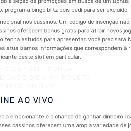
zando a seção de promoções em busca de um Bônus
 programa bingo blitz pois pedi para ser excluído.
mocional nos cassinos. Um código de inscrição não 
sinos oferecem bônus grátis para atrair novos jo
o tenha estudos para apresentar, você precisará 
zes atualizamos informações que correspondem à re
icante deste slot em particular.
 NO DEPOSIT BONUS
LIDADE DE UMA ROLETA
BINGO ONLINE
INE AO VIVO
cia emocionante e a chance de ganhar dinheiro r
 Esses cassinos oferecem uma ampla variedade de j