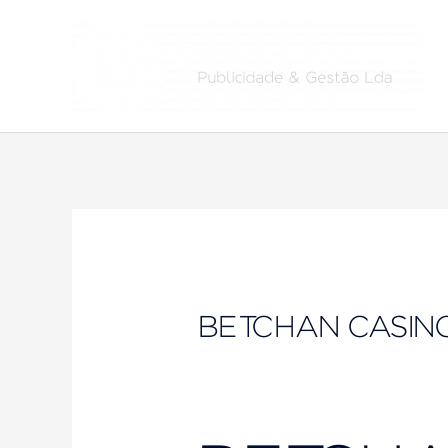
BETCHAN CASINO
By