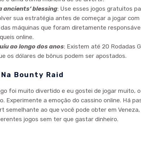
 ancients’ blessing
: Use esses jogos gratuitos p
lver sua estratégia antes de começar a jogar com d
a das máquinas que foram diretamente responsáve
queis online.
uiu ao longo dos anos
: Existem até 20 Rodadas G
 que os dólares de bônus podem ser apostados.
 Na Bounty Raid
o foi muito divertido e eu gostei de jogar muito, o 
tro. Experimente a emoção do cassino online. Há p
ort semelhante ao que você pode obter em Veneza,
rentes jogos sem ter que gastar dinheiro.