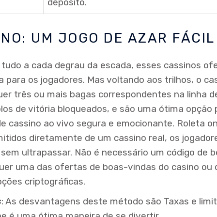
depósito.
NO: UM JOGO DE AZAR FÁCIL
er tudo a cada degrau da escada, esses cassinos o
 para os jogadores. Mas voltando aos trilhos, o ca
uer três ou mais bagas correspondentes na linha 
los de vitória bloqueados, e são uma ótima opção 
 cassino ao vivo segura e emocionante. Roleta onli
mitidos diretamente de um cassino real, os jogado
1 sem ultrapassar. Não é necessário um código de 
uer uma das ofertas de boas-vindas do casino ou 
ções criptográficas.
s
: As desvantagens deste método são Taxas e limit
ne é uma ótima maneira de se divertir.