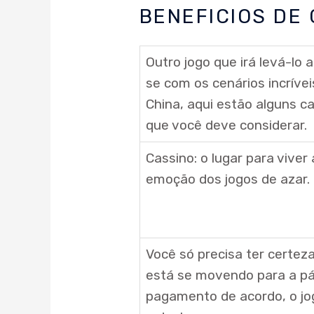
BENEFICIOS DE
Outro jogo que irá levá-lo a
se com os cenários incrívei
China, aqui estão alguns c
que você deve considerar.
Cassino: o lugar para viver 
emoção dos jogos de azar.
Você só precisa ter certez
está se movendo para a pá
pagamento de acordo, o jo