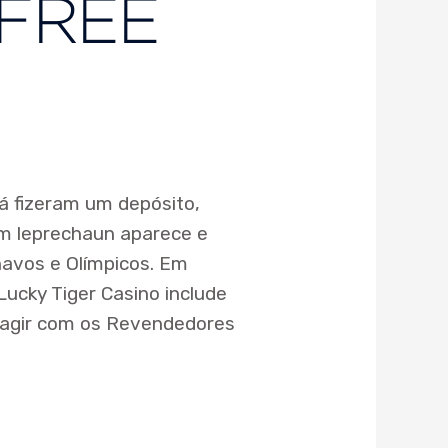
 FREE
á fizeram um depósito,
um leprechaun aparece e
avos e Olímpicos. Em
Lucky Tiger Casino include
eragir com os Revendedores