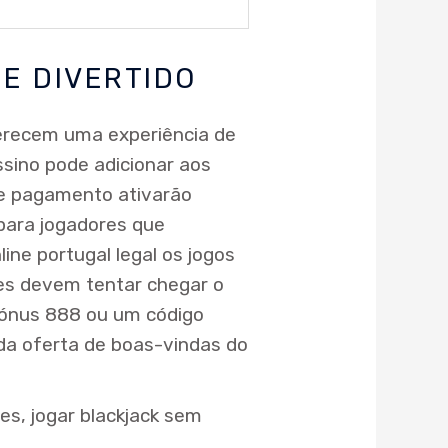
 E DIVERTIDO
ferecem uma experiência de
ssino pode adicionar aos
de pagamento ativarão
para jogadores que
ne portugal legal os jogos
res devem tentar chegar o
bónus 888 ou um código
da oferta de boas-vindas do
es, jogar blackjack sem