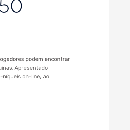
 50
 jogadores podem encontrar
quinas. Apresentado
níqueis on-line, ao