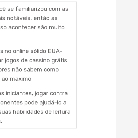
cê se familiarizou com as
is notáveis, então as
sso acontecer são muito
sino online sólido EUA-
ar jogos de cassino grátis
dores não sabem como
s ao máximo.
s iniciantes, jogar contra
ponentes pode ajudá-lo a
uas habilidades de leitura
.