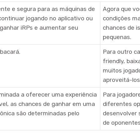
ente e segura para as máquinas de
Agora que vo
continuar jogando no aplicativo ou
condições ma
a ganhar iRPs e aumentar seu
chances de i
pequenas.
 bacará.
Para outro ca
friendly, baix
muitos joga
aproveitá-lo
minada a oferecer uma experiência
Para jogadore
vel, as chances de ganhar em uma
diferentes o
rônica são determinadas pelo
desenvolver s
de oponentes