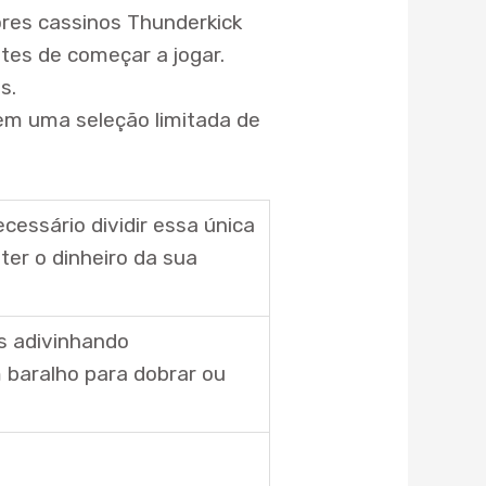
res cassinos Thunderkick
tes de começar a jogar.
s.
em uma seleção limitada de
cessário dividir essa única
er o dinheiro da sua
s adivinhando
 baralho para dobrar ou