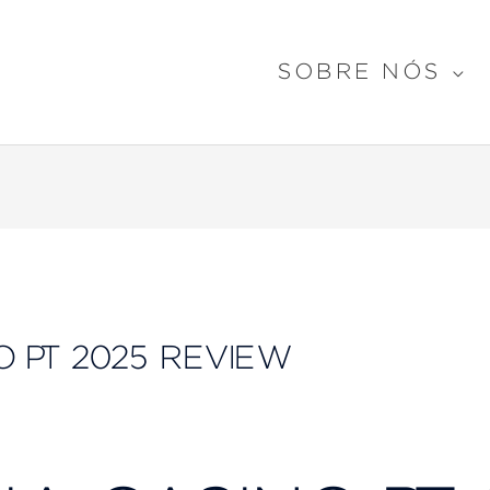
SOBRE NÓS
O PT 2025 REVIEW