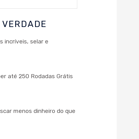
E VERDADE
incríveis, selar e
er até 250 Rodadas Grátis
iscar menos dinheiro do que