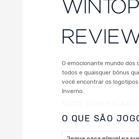
WINTOP
REVIE
O emocionante mundo dos ca
todos e quaisquer bônus que
você encontrar os logotipos
Inverno.
SLOTS SIGNIFICAD
O QUE SÃO JOG
Jogue caça níquel na su