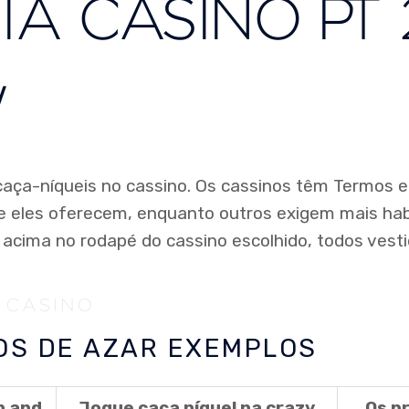
IA CASINO PT
W
ça-níqueis no cassino. Os cassinos têm Termos e
 eles oferecem, enquanto outros exigem mais habi
 acima no rodapé do cassino escolhido, todos ves
O CASINO
OS DE AZAR EXEMPLOS
n and
Jogue caça níquel na crazy
Os p