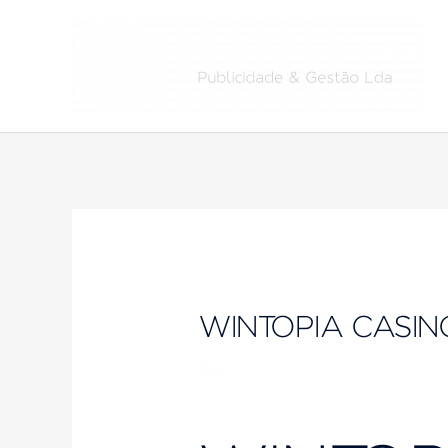
WINTOPIA CASIN
By