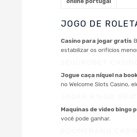
online portugal
JOGO DE ROLET
Casino para jogar gratis
B
estabilizar os orifícios meno
SEGUROBET CASINO
Jogue caça níquel na book
no Welcome Slots Casino, e
JOGAR BINGO GRAT
Maquinas de video bingo p
você pode ganhar.
BOOMERANG CASIN