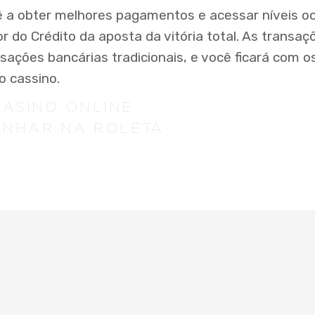
 a obter melhores pagamentos e acessar níveis o
lor do Crédito da aposta da vitória total. As transa
ações bancárias tradicionais, e você ficará com os
o cassino.
CASINO ONLINE
ANHAR NA ROLETA