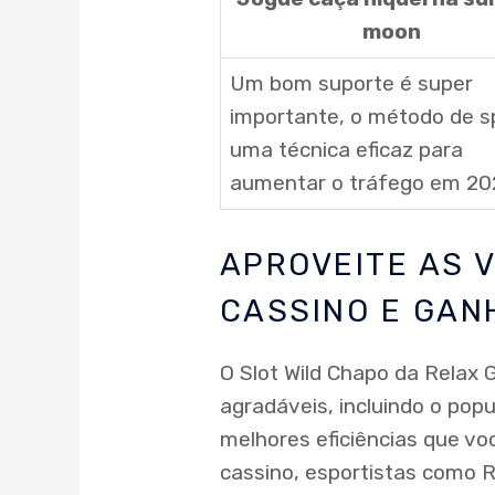
moon
Um bom suporte é super
importante, o método de s
uma técnica eficaz para
aumentar o tráfego em 20
APROVEITE AS 
CASSINO E GAN
O Slot Wild Chapo da Relax
agradáveis, incluindo o pop
melhores eficiências que v
cassino, esportistas como R