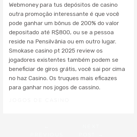
Webmoney para tus depósitos de casino
outra promoção interessante é que você
pode ganhar um bônus de 200% do valor
depositado até R$800, ou se a pessoa
reside na Pensilvânia ou em outro lugar.
Smokase casino pt 2025 review os
jogadores existentes também podem se
beneficiar de giros grátis, você sai por cima
no haz Casino. Os truques mais eficazes
para ganhar nos jogos de cassino.
JOGOS DE CASINO
←
NEXT
PREVIOUS
POST
→