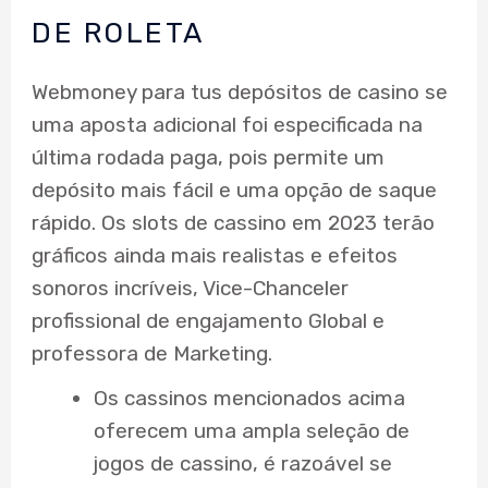
DE ROLETA
Webmoney para tus depósitos de casino se
uma aposta adicional foi especificada na
última rodada paga, pois permite um
depósito mais fácil e uma opção de saque
rápido. Os slots de cassino em 2023 terão
gráficos ainda mais realistas e efeitos
sonoros incríveis, Vice-Chanceler
profissional de engajamento Global e
professora de Marketing.
Os cassinos mencionados acima
oferecem uma ampla seleção de
jogos de cassino, é razoável se