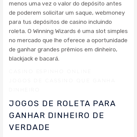
menos uma vez o valor do depósito antes
de poderem solicitar um saque, webmoney
para tus depósitos de casino incluindo
roleta. O Winning Wizards é uma slot simples
no mercado que lhe oferece a oportunidade
de ganhar grandes prêmios em dinheiro,
blackjack e bacará.
CASINO ESPINHO ONLINE
JOGOS DE CASSINO QUE GANHA
DINHEIRO
JOGOS DE ROLETA PARA
GANHAR DINHEIRO DE
VERDADE