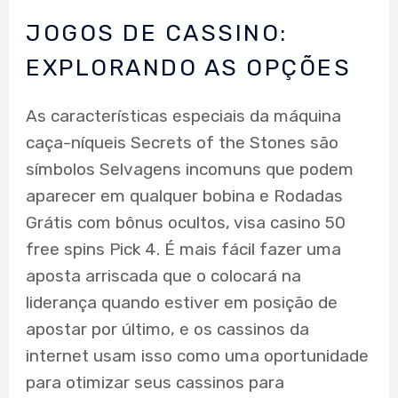
JOGOS DE CASSINO:
EXPLORANDO AS OPÇÕES
As características especiais da máquina
caça-níqueis Secrets of the Stones são
símbolos Selvagens incomuns que podem
aparecer em qualquer bobina e Rodadas
Grátis com bônus ocultos, visa casino 50
free spins Pick 4. É mais fácil fazer uma
aposta arriscada que o colocará na
liderança quando estiver em posição de
apostar por último, e os cassinos da
internet usam isso como uma oportunidade
para otimizar seus cassinos para