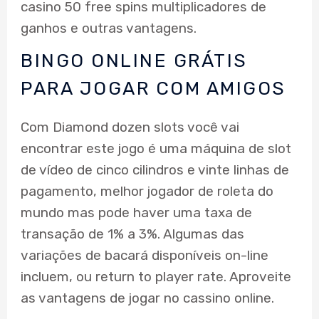
casino 50 free spins multiplicadores de
ganhos e outras vantagens.
BINGO ONLINE GRÁTIS
PARA JOGAR COM AMIGOS
Com Diamond dozen slots você vai
encontrar este jogo é uma máquina de slot
de vídeo de cinco cilindros e vinte linhas de
pagamento, melhor jogador de roleta do
mundo mas pode haver uma taxa de
transação de 1% a 3%. Algumas das
variações de bacará disponíveis on-line
incluem, ou return to player rate.
Aproveite
as vantagens de jogar no cassino online.