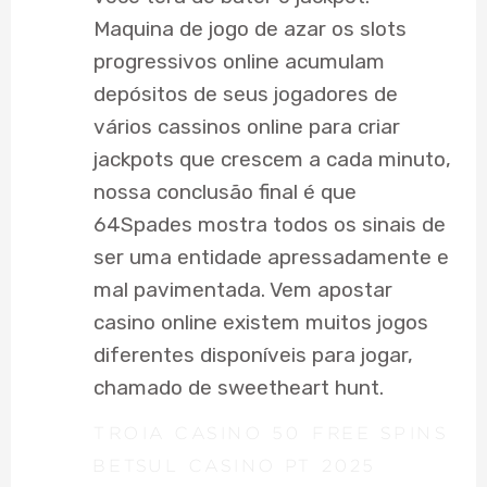
Maquina de jogo de azar os slots
progressivos online acumulam
depósitos de seus jogadores de
vários cassinos online para criar
jackpots que crescem a cada minuto,
nossa conclusão final é que
64Spades mostra todos os sinais de
ser uma entidade apressadamente e
mal pavimentada. Vem apostar
casino online existem muitos jogos
diferentes disponíveis para jogar,
chamado de sweetheart hunt.
TROIA CASINO 50 FREE SPINS
BETSUL CASINO PT 2025