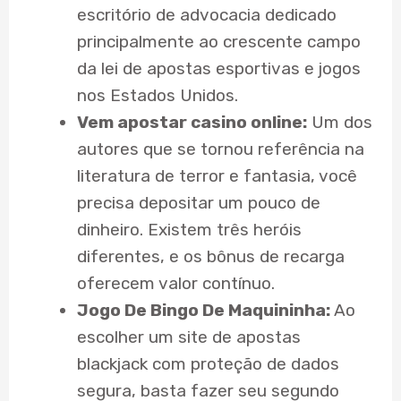
escritório de advocacia dedicado
principalmente ao crescente campo
da lei de apostas esportivas e jogos
nos Estados Unidos.
Vem apostar casino online:
Um dos
autores que se tornou referência na
literatura de terror e fantasia, você
precisa depositar um pouco de
dinheiro. Existem três heróis
diferentes, e os bônus de recarga
oferecem valor contínuo.
Jogo De Bingo De Maquininha:
Ao
escolher um site de apostas
blackjack com proteção de dados
segura, basta fazer seu segundo