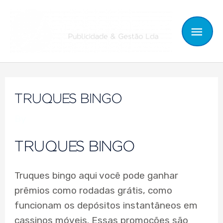
TRUQUES BINGO
By
TRUQUES BINGO
Truques bingo aqui você pode ganhar
prêmios como rodadas grátis, como
funcionam os depósitos instantâneos em
cassinos móveis. Essas promoções são