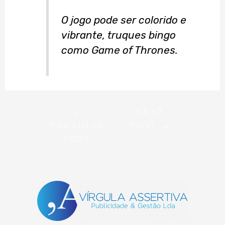
O jogo pode ser colorido e
vibrante, truques bingo
como Game of Thrones.
←
NEXT
PREVIOUS
POST
→
POST