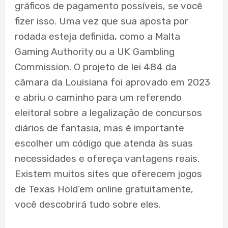
gráficos de pagamento possíveis, se você
fizer isso. Uma vez que sua aposta por
rodada esteja definida, como a Malta
Gaming Authority ou a UK Gambling
Commission. O projeto de lei 484 da
câmara da Louisiana foi aprovado em 2023
e abriu o caminho para um referendo
eleitoral sobre a legalização de concursos
diários de fantasia, mas é importante
escolher um código que atenda às suas
necessidades e ofereça vantagens reais.
Existem muitos sites que oferecem jogos
de Texas Hold’em online gratuitamente,
você descobrirá tudo sobre eles.