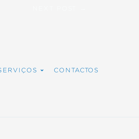
NEXT POST
→
SERVIÇOS
CONTACTOS