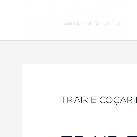
TRAIR E COÇAR
By