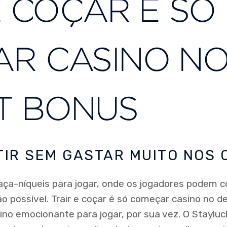
E COÇAR É SÓ
R CASINO N
T BONUS
TIR SEM GASTAR MUITO NOS 
ça-níqueis para jogar, onde os jogadores podem c
o possível. Trair e coçar é só começar casino no d
no emocionante para jogar, por sua vez. O Staylu