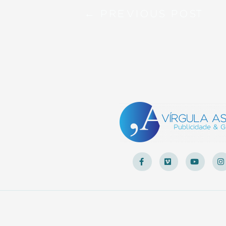
←
PREVIOUS POST