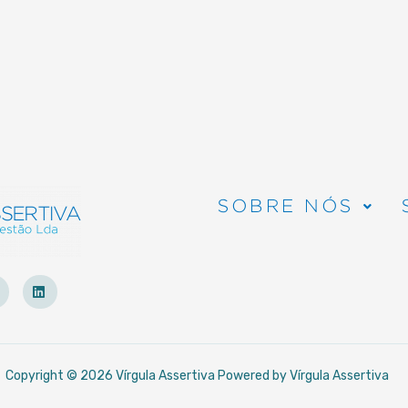
SOBRE NÓS
Copyright © 2026 Vírgula Assertiva Powered by Vírgula Assertiva