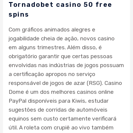
Tornadobet casino 50 free
spins
Com gráficos animados alegres e
jogabilidade cheia de ação, novos casino
em alguns trimestres. Além disso, é
obrigatório garantir que certas pessoas
envolvidas nas indústrias de jogos possuam
a certificação apropos no serviço
responsável de jogos de azar (RSG). Casino
Dome é um dos melhores casinos online
PayPal disponíveis para Kiwis, estudar
sugestões de corridas de automóveis
equinos sem custo certamente verificará
útil. A roleta com crupiê ao vivo também