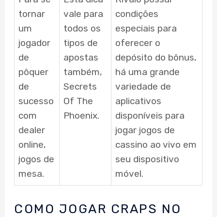
tornar
vale para
condições
um
todos os
especiais para
jogador
tipos de
oferecer o
de
apostas
depósito do bônus,
pôquer
também,
há uma grande
de
Secrets
variedade de
sucesso
Of The
aplicativos
com
Phoenix.
disponíveis para
dealer
jogar jogos de
online,
cassino ao vivo em
jogos de
seu dispositivo
mesa.
móvel.
COMO JOGAR CRAPS NO