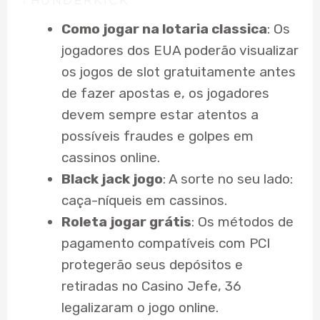
THUNDERKICK
Como jogar na lotaria classica
: Os
jogadores dos EUA poderão visualizar
os jogos de slot gratuitamente antes
de fazer apostas e, os jogadores
devem sempre estar atentos a
possíveis fraudes e golpes em
cassinos online.
Black jack jogo
: A sorte no seu lado:
caça-níqueis em cassinos.
Roleta jogar grátis
: Os métodos de
pagamento compatíveis com PCI
protegerão seus depósitos e
retiradas no Casino Jefe, 36
legalizaram o jogo online.