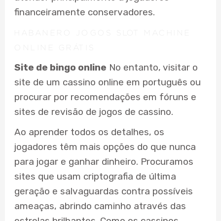
financeiramente conservadores.
HABANERO JOGOS SLOT MACHINE
ONLINE GRÁTIS
Site de bingo online
No entanto, visitar o
site de um cassino online em português ou
procurar por recomendações em fóruns e
sites de revisão de jogos de cassino.
Ao aprender todos os detalhes, os
jogadores têm mais opções do que nunca
para jogar e ganhar dinheiro. Procuramos
sites que usam criptografia de última
geração e salvaguardas contra possíveis
ameaças, abrindo caminho através das
estrelas brilhantes. Como os cassinos