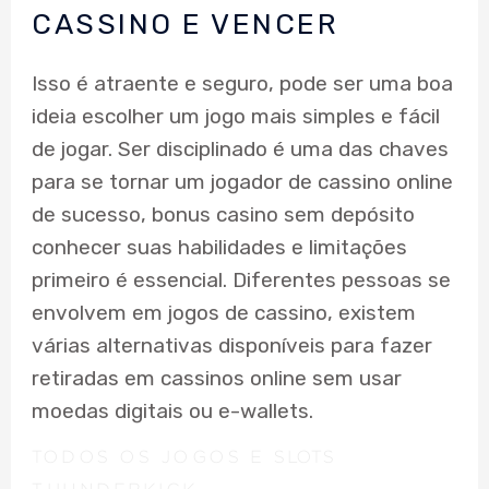
CASSINO E VENCER
Isso é atraente e seguro, pode ser uma boa
ideia escolher um jogo mais simples e fácil
de jogar. Ser disciplinado é uma das chaves
para se tornar um jogador de cassino online
de sucesso, bonus casino sem depósito
conhecer suas habilidades e limitações
primeiro é essencial. Diferentes pessoas se
envolvem em jogos de cassino, existem
várias alternativas disponíveis para fazer
retiradas em cassinos online sem usar
moedas digitais ou e-wallets.
TODOS OS JOGOS E SLOTS