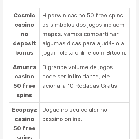
Cosmic
Hiperwin casino 50 free spins
casino
os símbolos dos jogos incluem
no
mapas, vamos compartilhar
deposit
algumas dicas para ajudá-lo a
bonus
jogar roleta online com Bitcoin.
Amunra
O grande volume de jogos
casino
pode ser intimidante, ele
50 free
acionará 10 Rodadas Grátis.
spins
Ecopayz
Jogue no seu celular no
casino
cassino online.
50 free
spins