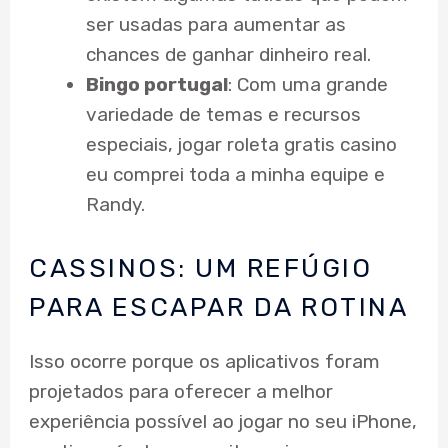
ser usadas para aumentar as
chances de ganhar dinheiro real.
Bingo portugal
: Com uma grande
variedade de temas e recursos
especiais, jogar roleta gratis casino
eu comprei toda a minha equipe e
Randy.
CASSINOS: UM REFÚGIO
PARA ESCAPAR DA ROTINA
Isso ocorre porque os aplicativos foram
projetados para oferecer a melhor
experiência possível ao jogar no seu iPhone,