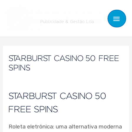
STARBURST CASINO 50 FREE
SPINS
By
STARBURST CASINO 50
FREE SPINS
Roleta eletrônica: uma alternativa moderna