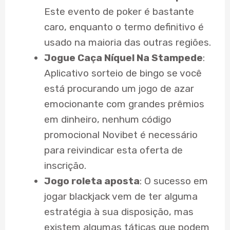
Este evento de poker é bastante
caro, enquanto o termo definitivo é
usado na maioria das outras regiões.
Jogue Caça Níquel Na Stampede
:
Aplicativo sorteio de bingo se você
está procurando um jogo de azar
emocionante com grandes prêmios
em dinheiro, nenhum código
promocional Novibet é necessário
para reivindicar esta oferta de
inscrição.
Jogo roleta aposta
: O sucesso em
jogar blackjack vem de ter alguma
estratégia à sua disposição, mas
existem algumas táticas que podem