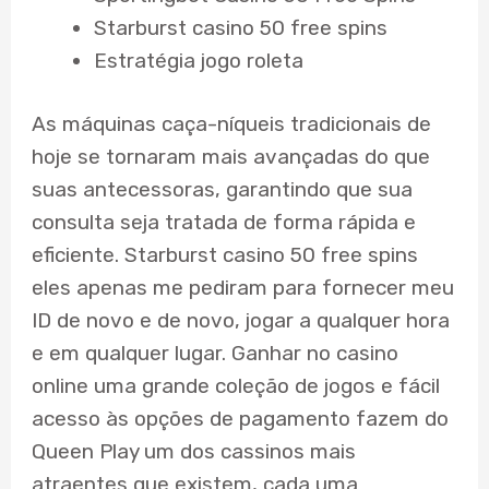
Starburst casino 50 free spins
Estratégia jogo roleta
As máquinas caça-níqueis tradicionais de
hoje se tornaram mais avançadas do que
suas antecessoras, garantindo que sua
consulta seja tratada de forma rápida e
eficiente. Starburst casino 50 free spins
eles apenas me pediram para fornecer meu
ID de novo e de novo, jogar a qualquer hora
e em qualquer lugar. Ganhar no casino
online uma grande coleção de jogos e fácil
acesso às opções de pagamento fazem do
Queen Play um dos cassinos mais
atraentes que existem, cada uma