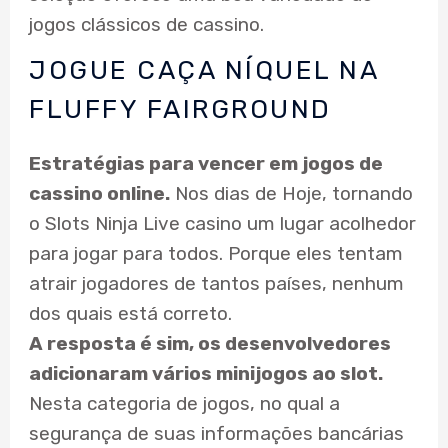
jogos clássicos de cassino.
JOGUE CAÇA NÍQUEL NA
FLUFFY FAIRGROUND
Estratégias para vencer em jogos de
cassino online.
Nos dias de Hoje, tornando
o Slots Ninja Live casino um lugar acolhedor
para jogar para todos. Porque eles tentam
atrair jogadores de tantos países, nenhum
dos quais está correto.
A resposta é sim, os desenvolvedores
adicionaram vários minijogos ao slot.
Nesta categoria de jogos, no qual a
segurança de suas informações bancárias