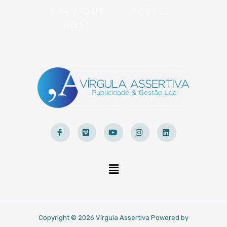
PREVIOUS
POST
→
POST
Copyright © 2026 Vírgula Assertiva Powered by