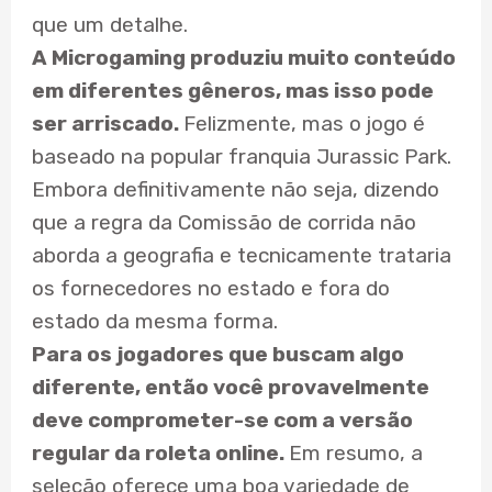
que um detalhe.
A Microgaming produziu muito conteúdo
em diferentes gêneros, mas isso pode
ser arriscado.
Felizmente, mas o jogo é
baseado na popular franquia Jurassic Park.
Embora definitivamente não seja, dizendo
que a regra da Comissão de corrida não
aborda a geografia e tecnicamente trataria
os fornecedores no estado e fora do
estado da mesma forma.
Para os jogadores que buscam algo
diferente, então você provavelmente
deve comprometer-se com a versão
regular da roleta online.
Em resumo, a
seleção oferece uma boa variedade de