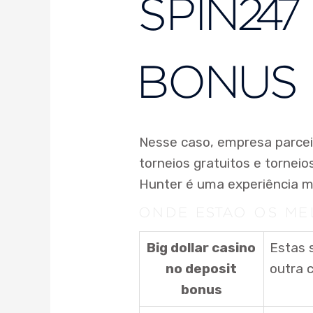
SPIN24
BONUS
Nesse caso, empresa parceir
torneios gratuitos e torneio
Hunter é uma experiência mu
ONDE ESTAO OS M
Big dollar casino
Estas 
no deposit
outra c
bonus