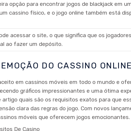
eira opção para encontrar jogos de blackjack em u
 um cassino físico, e o jogo online também está di
ode acessar o site, o que significa que os jogado
nal ao fazer um depósito.
 EMOÇÃO DO CASSINO ONLIN
aceito em cassinos móveis em todo o mundo e ofe
ecendo gráficos impressionantes e uma ótima expe
 artigo quais são os requisitos exatos para que es
nsão clara das regras do jogo. Com novos lançam
assinos móveis que oferecem jogos emocionantes.
sitos De Casino