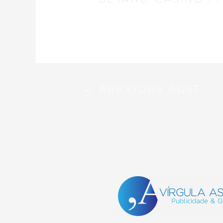
←
PREVIOUS POST