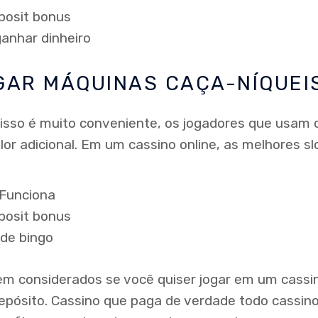
posit bonus
ganhar dinheiro
GAR MÁQUINAS CAÇA-NÍQUEI
s isso é muito conveniente, os jogadores que usam 
or adicional. Em um cassino online, as melhores s
 Funciona
posit bonus
de bingo
em considerados se você quiser jogar em um cassi
pósito. Cassino que paga de verdade todo cassino