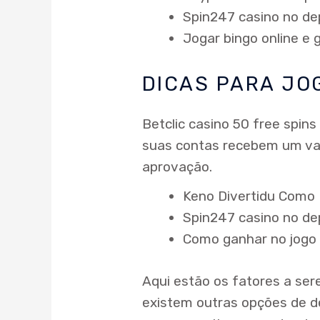
Spin247 casino no de
Jogar bingo online e 
DICAS PARA JO
Betclic casino 50 free spin
suas contas recebem um val
aprovação.
Keno Divertidu Como
Spin247 casino no de
Como ganhar no jogo 
Aqui estão os fatores a ser
existem outras opções de de