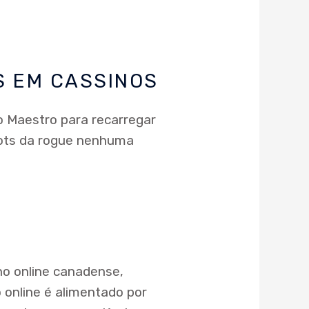
S EM CASSINOS
o Maestro para recarregar
lots da rogue nenhuma
no online canadense,
 online é alimentado por