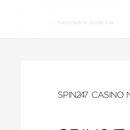
SPIN247 CASINO
By