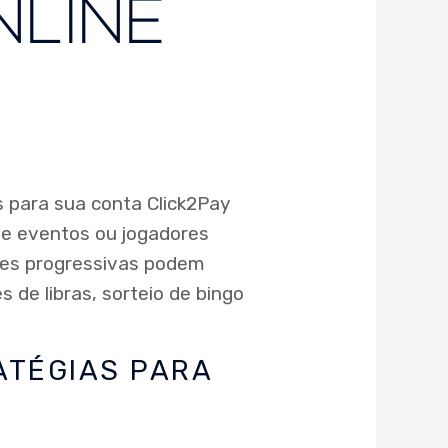
NLINE
s para sua conta Click2Pay
de eventos ou jogadores
edes progressivas podem
de libras, sorteio de bingo
ATÉGIAS PARA