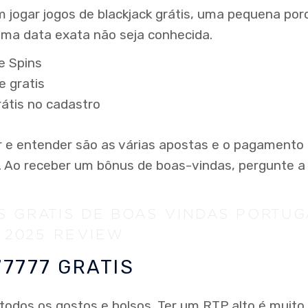
m jogar jogos de blackjack grátis, uma pequena po
 uma data exata não seja conhecida.
e Spins
e gratis
átis no cadastro
r e entender são as várias apostas e o pagamento
 Ao receber um bônus de boas-vindas, pergunte a a
 GRATIS DE BOAS VINDAS PORTU
 2025 REVIEW
7777 GRATIS
todos os gostos e bolsos. Ter um RTP alto é muit