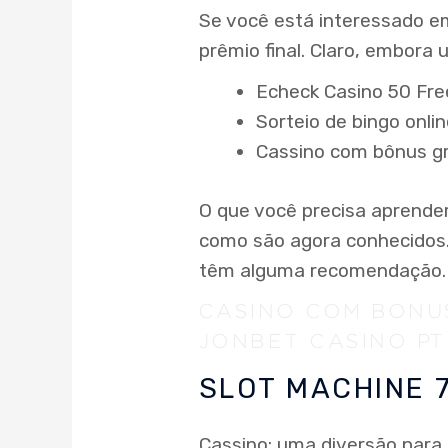
Se você está interessado e
prêmio final. Claro, embora
Echeck Casino 50 Fre
Sorteio de bingo onlin
Cassino com bônus gr
O que você precisa aprende
como são agora conhecidos.
têm alguma recomendação.
CASINO COM BONUS
JONBET CASINO PT
SLOT MACHINE 7
Cassino: uma diversão para 