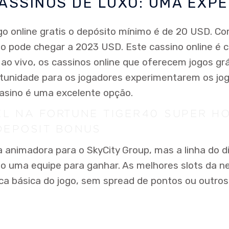
ASSINOS DE LUXO: UMA EXPE
go online gratis o depósito mínimo é de 20 USD. Co
 pode chegar a 2023 USD. Este cassino online é 
 ao vivo, os cassinos online que oferecem jogos g
unidade para os jogadores experimentarem os jogo
Casino é uma excelente opção.
L NA FORTUNE TIGER40 SUPER H
DEPOSIT BONUS
a animadora para o SkyCity Group, mas a linha do d
do uma equipe para ganhar. As melhores slots da 
ca básica do jogo, sem spread de pontos ou outros 