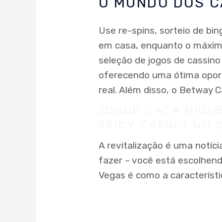
O MUNDO DOS C
Use re-spins, sorteio de bin
em casa, enquanto o máximo
seleção de jogos de cassino
oferecendo uma ótima oport
real. Além disso, o Betway 
JOGUE CAÇA NÍQUE
SPICY CASINO NO 
A revitalização é uma notíci
fazer – você está escolhen
Vegas é como a característi