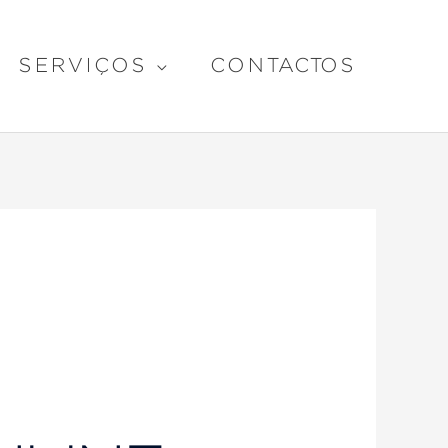
SERVIÇOS
CONTACTOS