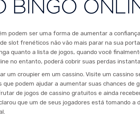
O BINGO ONLI
ém podem ser uma forma de aumentar a confianç
 de slot frenéticos não vão mais parar na sua porta
nga quanto a lista de jogos, quando você finalment
line no entanto, poderá cobrir suas perdas instan
nar um croupier em um cassino. Visite um cassino 
as que podem ajudar a aumentar suas chances de ga
rutar de jogos de cassino gratuitos e ainda recebe
declarou que um de seus jogadores está tomando a
l.