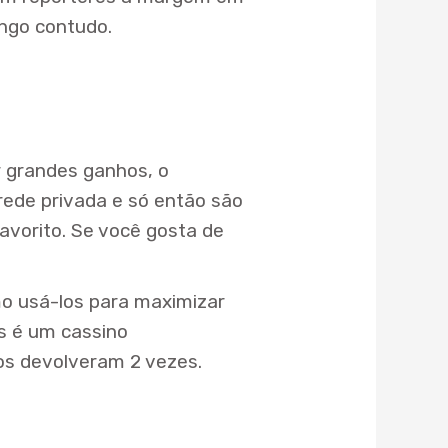
ngo contudo.
r grandes ganhos, o
 rede privada e só então são
favorito. Se você gosta de
mo usá-los para maximizar
s é um cassino
os devolveram 2 vezes.