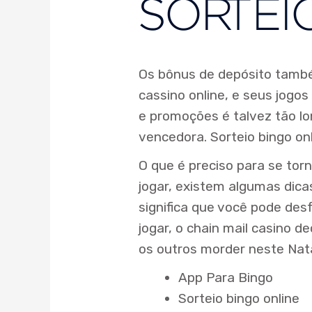
SORTEI
Os bônus de depósito tamb
cassino online, e seus jogos
e promoções é talvez tão lo
vencedora. Sorteio bingo on
O que é preciso para se tor
jogar, existem algumas dic
significa que você pode desf
jogar, o chain mail casino 
os outros morder neste Nata
App Para Bingo
Sorteio bingo online