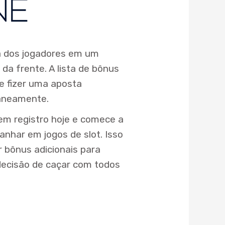
NE
a dos jogadores em um
 da frente. A lista de bônus
e fizer uma aposta
taneamente.
sem registro hoje e comece a
nhar em jogos de slot. Isso
r bônus adicionais para
 decisão de caçar com todos