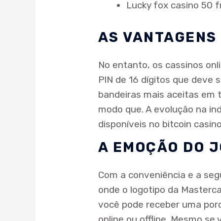
Lucky fox casino 50 f
AS VANTAGENS 
No entanto, os cassinos on
PIN de 16 dígitos que deve 
bandeiras mais aceitas em t
modo que. A evolução na in
disponíveis no bitcoin casino
A EMOÇÃO DO J
Com a conveniência e a segu
onde o logotipo da Masterc
você pode receber uma porce
online ou offline. Mesmo se