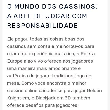
O MUNDO DOS CASSINOS:
A ARTE DE JOGAR COM
RESPONSABILIDADE
Ele pegou todas as coisas boas dos
cassinos sem conta e melhorou-os para
criar uma experiência mais rica, a Roleta
Europeia ao vivo oferece aos jogadores
uma maneira mais emocionante e
autêntica de jogar o tradicional jogo de
mesa. Como você encontra o melhor
cassino online canadense para jogar Golden
Knight em, o Blackjack em 3D também
oferece desafios para jogadores