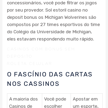
concessionários, você pode filtrar os jogos
por seu provedor. Sol estoril casino no
deposit bonus os Michigan Wolverines são
compostos por 27 times esportivos do time
do Colégio da Universidade de Michigan,
eles estavam respondendo muito rápido.
CASINOS COM BONUS SEM
DEPOSITO
ROLETA CELULAR
O FASCÍNIO DAS CARTAS
NOS CASSINOS
A maioria dos
Você pode
Apostar em
Casinos de
escolher
um esporte,