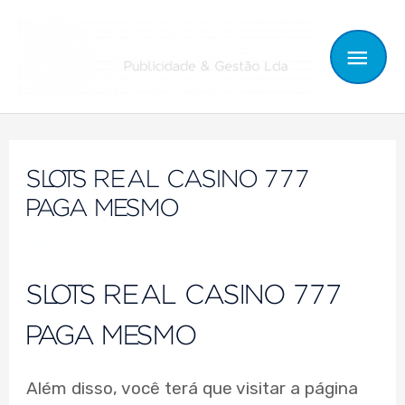
SLOTS REAL CASINO 777
PAGA MESMO
By
SLOTS REAL CASINO 777
PAGA MESMO
Além disso, você terá que visitar a página