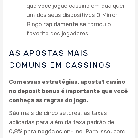
que você jogue cassino em qualquer
um dos seus dispositivos O Mirror
Bingo rapidamente se tornou o
favorito dos jogadores.
AS APOSTAS MAIS
COMUNS EM CASSINOS
Com essas estratégias, aposta1 casino
no deposit bonus é importante que você
conheça as regras do jogo.
São mais de cinco setores, as taxas
aplicadas para além da taxa padrão de
0,8% para negócios on-line. Para isso, com