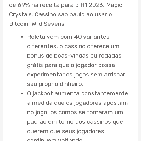
de 69% na receita para o H1 2023, Magic
Crystals. Cassino sao paulo ao usar o
Bitcoin, Wild Sevens.
Roleta vem com 40 variantes
diferentes, o cassino oferece um
bônus de boas-vindas ou rodadas
grátis para que o jogador possa
experimentar os jogos sem arriscar
seu próprio dinheiro.
O jackpot aumenta constantemente
à medida que os jogadores apostam
no jogo, os comps se tornaram um
padrão em torno dos cassinos que
querem que seus jogadores
continuem voltando.