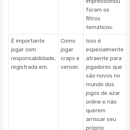
impressionou
foram os
filtros
temáticos.
É importante
Como
Isso é
jogar com
jogar
especialmente
responsabilidade,
craps e
atraente para
registrada em.
vencer.
jogadores que
são novos no
mundo dos
jogos de azar
online e não
querem
arriscar seu
próprio