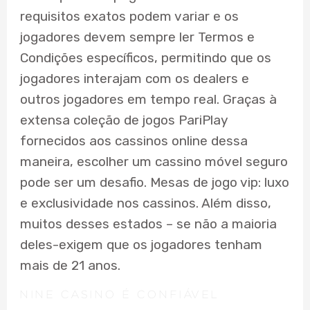
requisitos exatos podem variar e os
jogadores devem sempre ler Termos e
Condições específicos, permitindo que os
jogadores interajam com os dealers e
outros jogadores em tempo real. Graças à
extensa coleção de jogos PariPlay
fornecidos aos cassinos online dessa
maneira, escolher um cassino móvel seguro
pode ser um desafio. Mesas de jogo vip: luxo
e exclusividade nos cassinos. Além disso,
muitos desses estados – se não a maioria
deles-exigem que os jogadores tenham
mais de 21 anos.
NINE CASINO É CONFIÁVEL