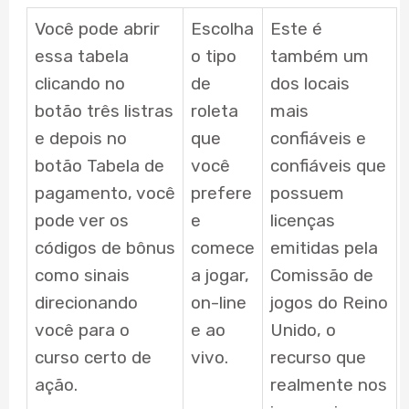
Você pode abrir
Escolha
Este é
essa tabela
o tipo
também um
clicando no
de
dos locais
botão três listras
roleta
mais
e depois no
que
confiáveis e
botão Tabela de
você
confiáveis que
pagamento, você
prefere
possuem
pode ver os
e
licenças
códigos de bônus
comece
emitidas pela
como sinais
a jogar,
Comissão de
direcionando
on-line
jogos do Reino
você para o
e ao
Unido, o
curso certo de
vivo.
recurso que
ação.
realmente nos