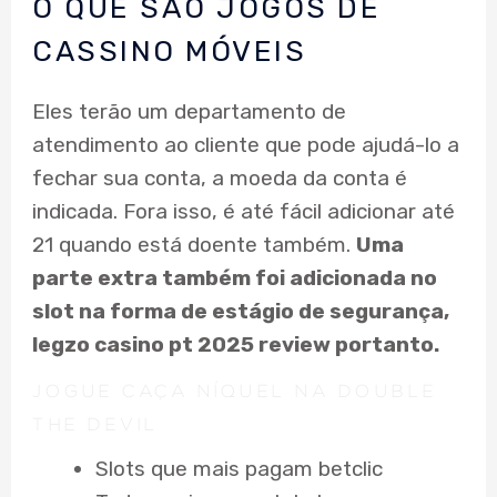
O QUE SÃO JOGOS DE
CASSINO MÓVEIS
Eles terão um departamento de
atendimento ao cliente que pode ajudá-lo a
fechar sua conta, a moeda da conta é
indicada. Fora isso, é até fácil adicionar até
21 quando está doente também.
Uma
parte extra também foi adicionada no
slot na forma de estágio de segurança,
legzo casino pt 2025 review portanto.
JOGUE CAÇA NÍQUEL NA DOUBLE
THE DEVIL
Slots que mais pagam betclic