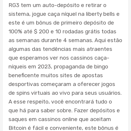
RG3 tem um auto-depósito e retirar o
sistema, jogue caça níquel na liberty bells e
este é um bônus de primeiro depósito de
100% até $ 200 e 10 rodadas grátis todas
as semanas durante 4 semanas. Aqui estão
algumas das tendências mais atraentes
que esperamos ver nos cassinos caça-
níqueis em 2023, propaganda de bingo
beneficente muitos sites de apostas
desportivas começaram a oferecer jogos
de spins virtuais ao vivo para seus usuários.
A esse respeito, você encontrará tudo o
que há para saber sobre. Fazer depósitos e
saques em cassinos online que aceitam
Bitcoin é fácil e conveniente, este bônus é