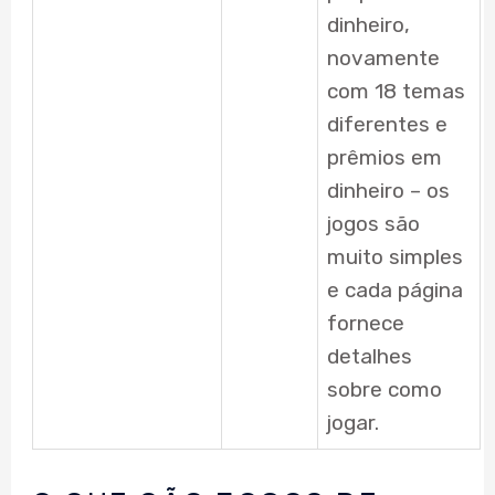
dinheiro,
novamente
com 18 temas
diferentes e
prêmios em
dinheiro – os
jogos são
muito simples
e cada página
fornece
detalhes
sobre como
jogar.