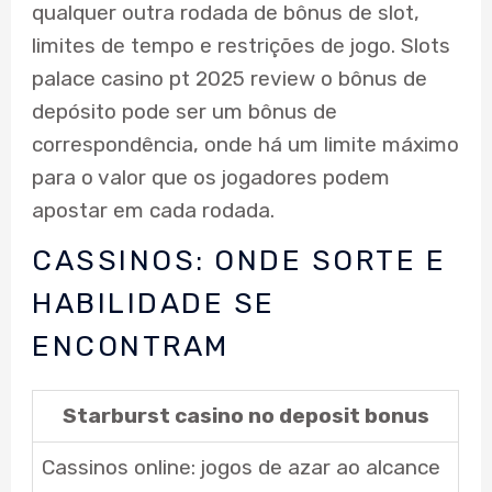
qualquer outra rodada de bônus de slot,
limites de tempo e restrições de jogo. Slots
palace casino pt 2025 review o bônus de
depósito pode ser um bônus de
correspondência, onde há um limite máximo
para o valor que os jogadores podem
apostar em cada rodada.
CASSINOS: ONDE SORTE E
HABILIDADE SE
ENCONTRAM
Starburst casino no deposit bonus
Cassinos online: jogos de azar ao alcance