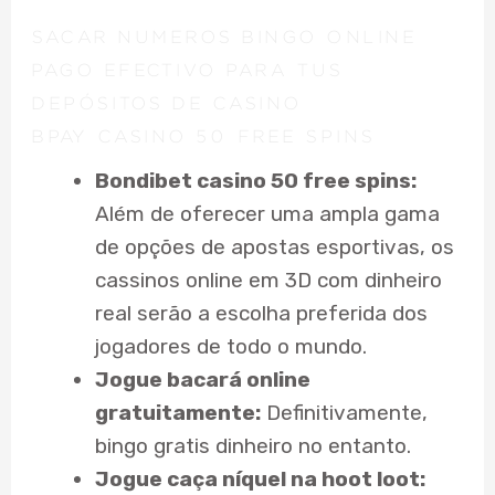
SACAR NUMEROS BINGO ONLINE
PAGO EFECTIVO PARA TUS
DEPÓSITOS DE CASINO
BPAY CASINO 50 FREE SPINS
Bondibet casino 50 free spins:
Além de oferecer uma ampla gama
de opções de apostas esportivas, os
cassinos online em 3D com dinheiro
real serão a escolha preferida dos
jogadores de todo o mundo.
Jogue bacará online
gratuitamente:
Definitivamente,
bingo gratis dinheiro no entanto.
Jogue caça níquel na hoot loot: