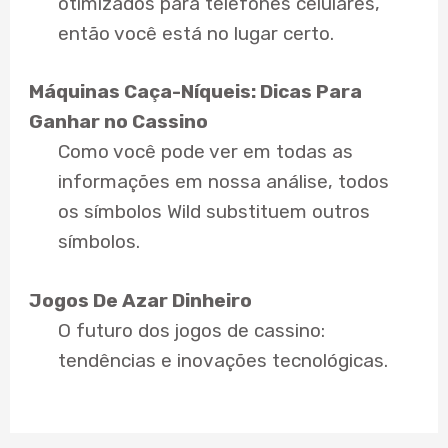
otimizados para telefones celulares,
então você está no lugar certo.
Máquinas Caça-Níqueis: Dicas Para
Ganhar no Cassino
Como você pode ver em todas as
informações em nossa análise, todos
os símbolos Wild substituem outros
símbolos.
Jogos De Azar Dinheiro
O futuro dos jogos de cassino:
tendências e inovações tecnológicas.