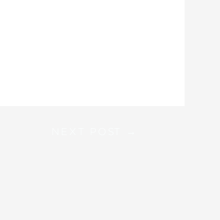
NEXT POST
→