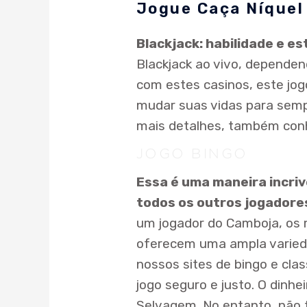
Jogue Caça Níquel 
Blackjack: habilidade e e
Blackjack ao vivo, dependen
com estes casinos, este jo
mudar suas vidas para sempr
mais detalhes, também con
JOGO BINGO
Essa é uma maneira incriv
todos os outros jogadore
um jogador do Camboja, os 
oferecem uma ampla varieda
nossos sites de bingo e cl
jogo seguro e justo. O din
Selvagem. No entanto, não t