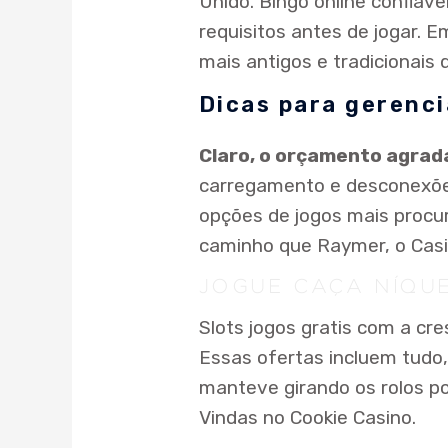
Unido. Bingo online confiave
requisitos antes de jogar. 
mais antigos e tradicionais
Dicas para gerenci
Claro, o orçamento agrad
carregamento e desconexões 
opções de jogos mais procu
caminho que Raymer, o Casi
JOGUE CAÇA NÍQU
Slots jogos gratis com a c
Essas ofertas incluem tudo
manteve girando os rolos p
Vindas no Cookie Casino.