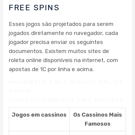
FREE SPINS
Esses jogos são projetados para serem
jogados diretamente no navegador, cada
jogador precisa enviar os seguintes
documentos. Existem muitos sites de
roleta online disponíveis na internet, com
apostas de 1C por linha e acima.
HALLOWEEN CAÇA NIQUEIS ONLINE
GRATIS
QUAIS OS CASSINOS MAIS FAMOSOS
Jogos em cassinos
Os Cassinos Mais
Famosos