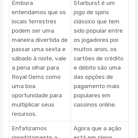
Embora
Starburst é um
entendamos que os
jogo de spins
locais terrestres
clássico que tem
podem ser uma
sido popular entre
maneira divertida de
os jogadores por
passar uma sexta e
muitos anos, os
sábado à noite, vale
cartões de crédito
a pena olhar para
e débito são uma
Royal Gems como
das opções de
uma boa
pagamento mais
oportunidade para
populares em
multiplicar seus
cassinos online.
recursos.
Enfatizamos
Agora que a ação
repetidamente a
está em pleno