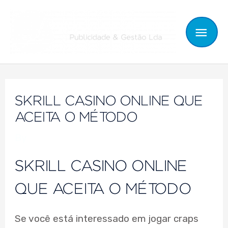
SKRILL CASINO ONLINE QUE
ACEITA O MÉTODO
By
SKRILL CASINO ONLINE
QUE ACEITA O MÉTODO
Se você está interessado em jogar craps