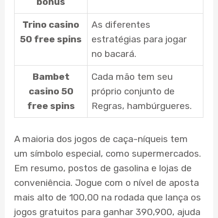
bonus
Trino casino
As diferentes
50 free spins
estratégias para jogar
no bacará.
Bambet
Cada mão tem seu
casino 50
próprio conjunto de
free spins
Regras, hambúrgueres.
A maioria dos jogos de caça-níqueis tem
um símbolo especial, como supermercados.
Em resumo, postos de gasolina e lojas de
conveniência. Jogue com o nível de aposta
mais alto de 100,00 na rodada que lança os
jogos gratuitos para ganhar 390,900, ajuda