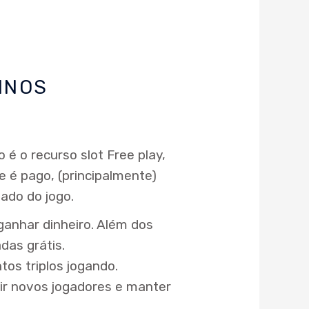
INOS
é o recurso slot Free play,
e é pago, (principalmente)
ado do jogo.
anhar dinheiro. Além dos
das grátis.
os triplos jogando.
ir novos jogadores e manter