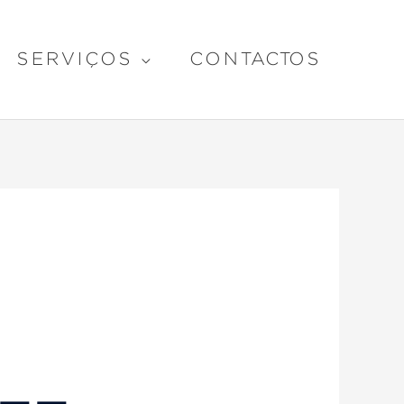
SERVIÇOS
CONTACTOS