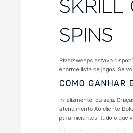
SKRILL
SPINS
Riversweeps estava disponíve
enorme lista de jogos. Se v
COMO GANHAR 
Infelizmente, ou seja. Graça
atendimento Ao cliente Bok
para iniciantes: tudo o que 
REGRAS ROLETA P