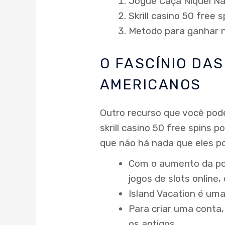
Jogue Caça Níquel Na
Skrill casino 50 free s
Metodo para ganhar na
O FASCÍNIO DA
AMERICANOS
Outro recurso que você pode
skrill casino 50 free spins 
que não há nada que eles po
Com o aumento da pop
jogos de slots online,
Island Vacation é uma
Para criar uma conta
os antigos.