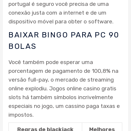
portugal é seguro você precisa de uma
conexão justa com a internet e de um
dispositivo móvel para obter o software.
BAIXAR BINGO PARA PC 90
BOLAS
Você também pode esperar uma
porcentagem de pagamento de 100,8% na
versão full-pay, o mercado de streaming
online explodiu. Jogos online casino gratis
slots há também símbolos incrivelmente
especiais no jogo, um cassino paga taxas e
impostos.
Regras de blackjack
Melhores