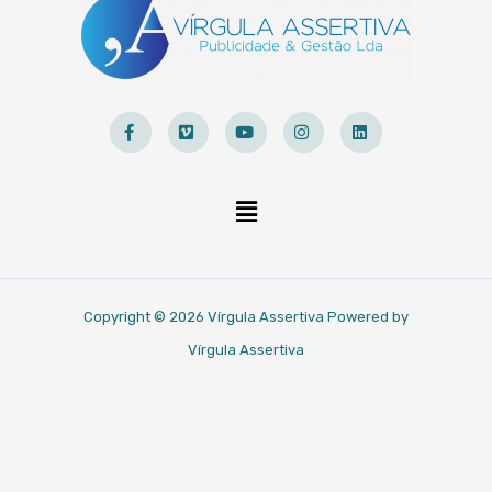
Copyright © 2026 Vírgula Assertiva Powered by
Vírgula Assertiva