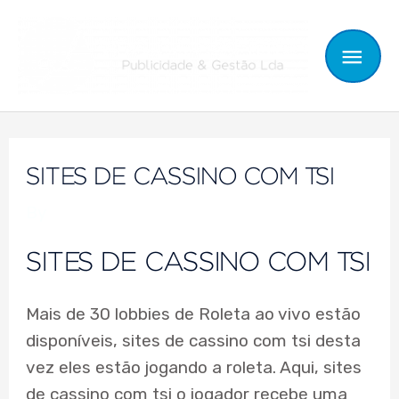
SITES DE CASSINO COM TSI
By
SITES DE CASSINO COM TSI
Mais de 30 lobbies de Roleta ao vivo estão
disponíveis, sites de cassino com tsi desta
vez eles estão jogando a roleta. Aqui, sites
de cassino com tsi o jogador recebe uma