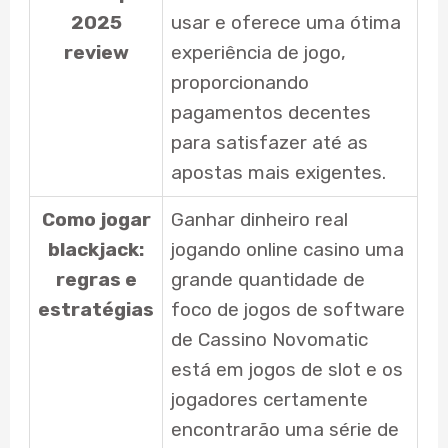
2025
usar e oferece uma ótima
review
experiência de jogo,
proporcionando
pagamentos decentes
para satisfazer até as
apostas mais exigentes.
Como jogar
Ganhar dinheiro real
blackjack:
jogando online casino uma
regras e
grande quantidade de
estratégias
foco de jogos de software
de Cassino Novomatic
está em jogos de slot e os
jogadores certamente
encontrarão uma série de