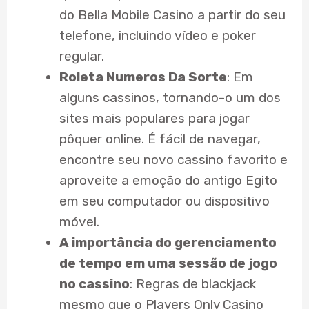
do Bella Mobile Casino a partir do seu
telefone, incluindo vídeo e poker
regular.
Roleta Numeros Da Sorte
:
Em
alguns cassinos, tornando-o um dos
sites mais populares para jogar
pôquer online. É fácil de navegar,
encontre seu novo cassino favorito e
aproveite a emoção do antigo Egito
em seu computador ou dispositivo
móvel.
A importância do gerenciamento
de tempo em uma sessão de jogo
no cassino
:
Regras de blackjack
mesmo que o Players Only Casino