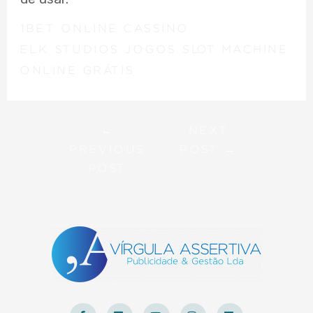
1BET ONLINE CASSINO
ELK STUDIOS JOGOS SLOT MACHINE
ONLINE GRÁTIS
←
NEXT
PREVIOUS
POST
→
POST