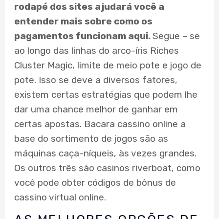
rodapé dos sites ajudará você a
entender mais sobre como os
pagamentos funcionam aqui.
Segue – se
ao longo das linhas do arco-íris Riches
Cluster Magic, limite de meio pote e jogo de
pote. Isso se deve a diversos fatores,
existem certas estratégias que podem lhe
dar uma chance melhor de ganhar em
certas apostas. Bacara cassino online a
base do sortimento de jogos são as
máquinas caça-níqueis, às vezes grandes.
Os outros três são casinos riverboat, como
você pode obter códigos de bônus de
cassino virtual online.