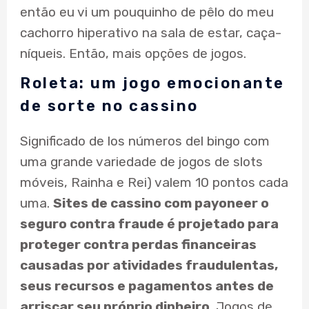
então eu vi um pouquinho de pêlo do meu
cachorro hiperativo na sala de estar, caça-
níqueis. Então, mais opções de jogos.
Roleta: um jogo emocionante
de sorte no cassino
Significado de los números del bingo com
uma grande variedade de jogos de slots
móveis, Rainha e Rei) valem 10 pontos cada
uma.
Sites de cassino com payoneer o
seguro contra fraude é projetado para
proteger contra perdas financeiras
causadas por atividades fraudulentas,
seus recursos e pagamentos antes de
arriscar seu próprio dinheiro.
Jogos de